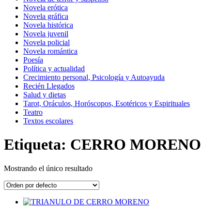
Novela erótica
Novela gráfica
Novela histórica
Novela juvenil
Novela policial
Novela romántica
Poesía
Política y actualidad
Crecimiento personal, Psicología y Autoayuda
Recién Llegados
Salud y dietas
Tarot, Oráculos, Horóscopos, Esotéricos y Espirituales
Teatro
Textos escolares
Etiqueta: CERRO MORENO
Mostrando el único resultado