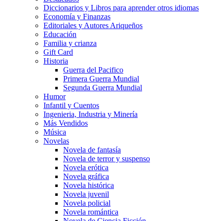
Diccionarios y Libros para aprender otros idiomas
Economía y Finanzas
Editoriales y Autores Ariqueños
Educación
Familia y crianza
Gift Card
Historia
Guerra del Pacifico
Primera Guerra Mundial
Segunda Guerra Mundial
Humor
Infantil y Cuentos
Ingenieria, Industria y Minería
Más Vendidos
Música
Novelas
Novela de fantasía
Novela de terror y suspenso
Novela erótica
Novela gráfica
Novela histórica
Novela juvenil
Novela policial
Novela romántica
Novela de Ciencia Ficción