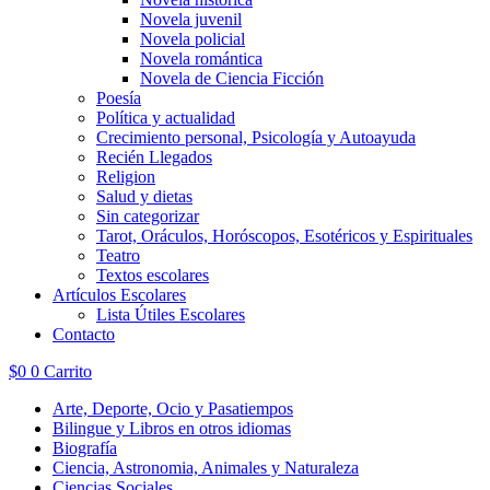
Novela juvenil
Novela policial
Novela romántica
Novela de Ciencia Ficción
Poesía
Política y actualidad
Crecimiento personal, Psicología y Autoayuda
Recién Llegados
Religion
Salud y dietas
Sin categorizar
Tarot, Oráculos, Horóscopos, Esotéricos y Espirituales
Teatro
Textos escolares
Artículos Escolares
Lista Útiles Escolares
Contacto
$
0
0
Carrito
Arte, Deporte, Ocio y Pasatiempos
Bilingue y Libros en otros idiomas
Biografía
Ciencia, Astronomia, Animales y Naturaleza
Ciencias Sociales