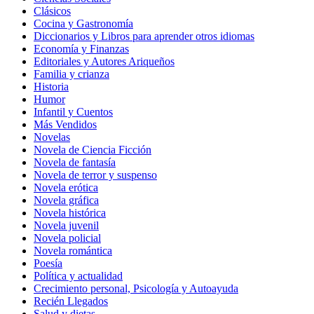
Clásicos
Cocina y Gastronomía
Diccionarios y Libros para aprender otros idiomas
Economía y Finanzas
Editoriales y Autores Ariqueños
Familia y crianza
Historia
Humor
Infantil y Cuentos
Más Vendidos
Novelas
Novela de Ciencia Ficción
Novela de fantasía
Novela de terror y suspenso
Novela erótica
Novela gráfica
Novela histórica
Novela juvenil
Novela policial
Novela romántica
Poesía
Política y actualidad
Crecimiento personal, Psicología y Autoayuda
Recién Llegados
Salud y dietas