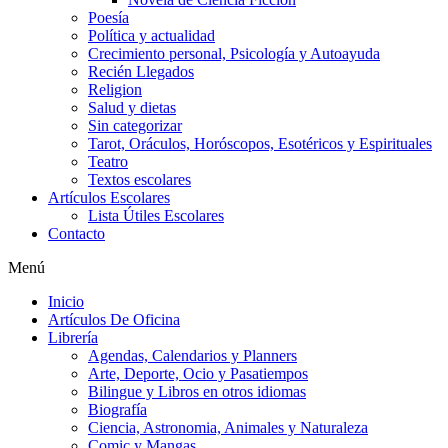
Poesía
Política y actualidad
Crecimiento personal, Psicología y Autoayuda
Recién Llegados
Religion
Salud y dietas
Sin categorizar
Tarot, Oráculos, Horóscopos, Esotéricos y Espirituales
Teatro
Textos escolares
Artículos Escolares
Lista Útiles Escolares
Contacto
Menú
Inicio
Artículos De Oficina
Librería
Agendas, Calendarios y Planners
Arte, Deporte, Ocio y Pasatiempos
Bilingue y Libros en otros idiomas
Biografía
Ciencia, Astronomia, Animales y Naturaleza
Comic y Mangas