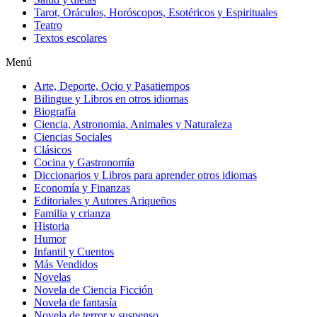
Tarot, Oráculos, Horóscopos, Esotéricos y Espirituales
Teatro
Textos escolares
Menú
Arte, Deporte, Ocio y Pasatiempos
Bilingue y Libros en otros idiomas
Biografía
Ciencia, Astronomia, Animales y Naturaleza
Ciencias Sociales
Clásicos
Cocina y Gastronomía
Diccionarios y Libros para aprender otros idiomas
Economía y Finanzas
Editoriales y Autores Ariqueños
Familia y crianza
Historia
Humor
Infantil y Cuentos
Más Vendidos
Novelas
Novela de Ciencia Ficción
Novela de fantasía
Novela de terror y suspenso