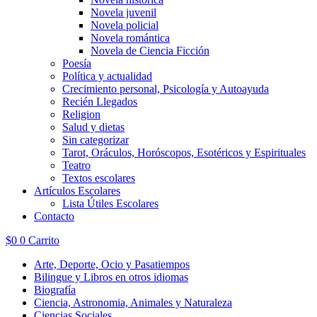
Novela juvenil
Novela policial
Novela romántica
Novela de Ciencia Ficción
Poesía
Política y actualidad
Crecimiento personal, Psicología y Autoayuda
Recién Llegados
Religion
Salud y dietas
Sin categorizar
Tarot, Oráculos, Horóscopos, Esotéricos y Espirituales
Teatro
Textos escolares
Artículos Escolares
Lista Útiles Escolares
Contacto
$
0
0
Carrito
Arte, Deporte, Ocio y Pasatiempos
Bilingue y Libros en otros idiomas
Biografía
Ciencia, Astronomia, Animales y Naturaleza
Ciencias Sociales