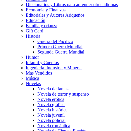
Diccionarios y Libros para aprender otros idiomas
Economía y Finanzas
Editoriales y Autores Ariqueños
Educación
Familia y crianza
Gift Card
Historia
Guerra del Pacifico
Primera Guerra Mundial
Segunda Guerra Mundial
Humor
Infantil y Cuentos
Ingenieria, Industria y Minería
Más Vendidos
Música
Novelas
Novela de fantasía
Novela de terror y suspenso
Novela erótica
Novela gráfica
Novela histórica
Novela juvenil
Novela policial
Novela romántica
Novela de Ciencia Ficción