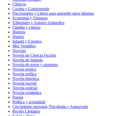
Clásicos
Cocina y Gastronomía
Diccionarios y Libros para aprender otros idiomas
Economía y Finanzas
Editoriales y Autores Ariqueños
Familia y crianza
Historia
Humor
Infantil y Cuentos
Más Vendidos
Novelas
Novela de Ciencia Ficción
Novela de fantasía
Novela de terror y suspenso
Novela erótica
Novela gráfica
Novela histórica
Novela juvenil
Novela policial
Novela romántica
Poesía
Política y actualidad
Crecimiento personal, Psicología y Autoayuda
Recién Llegados
Salud y dietas