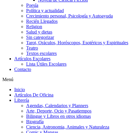
Poesía
Política y actualidad
Crecimiento personal, Psicología y Autoayuda
Recién Llegados
Religion
Salud y dietas
Sin categorizar
Tarot, Oráculos, Horóscopos, Esotéricos y Espirituales
Teatro
Textos escolares
Artículos Escolares
Lista Útiles Escolares
Contacto
Menú
Inicio
Artículos De Oficina
Librería
Agendas, Calendarios y Planners
Arte, Deporte, Ocio y Pasatiempos
Bilingue y Libros en otros idiomas
Biografía
Ciencia, Astronomia, Animales y Naturaleza
Comic y Mangas