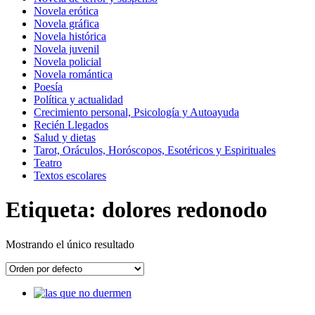
Novela erótica
Novela gráfica
Novela histórica
Novela juvenil
Novela policial
Novela romántica
Poesía
Política y actualidad
Crecimiento personal, Psicología y Autoayuda
Recién Llegados
Salud y dietas
Tarot, Oráculos, Horóscopos, Esotéricos y Espirituales
Teatro
Textos escolares
Etiqueta: dolores redonodo
Mostrando el único resultado