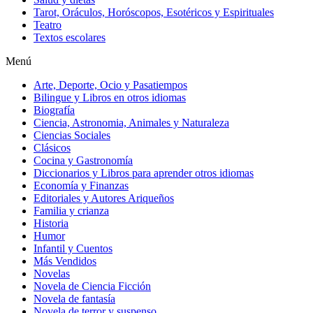
Tarot, Oráculos, Horóscopos, Esotéricos y Espirituales
Teatro
Textos escolares
Menú
Arte, Deporte, Ocio y Pasatiempos
Bilingue y Libros en otros idiomas
Biografía
Ciencia, Astronomia, Animales y Naturaleza
Ciencias Sociales
Clásicos
Cocina y Gastronomía
Diccionarios y Libros para aprender otros idiomas
Economía y Finanzas
Editoriales y Autores Ariqueños
Familia y crianza
Historia
Humor
Infantil y Cuentos
Más Vendidos
Novelas
Novela de Ciencia Ficción
Novela de fantasía
Novela de terror y suspenso