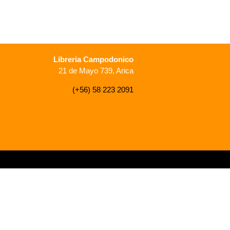
Libreria Campodonico
21 de Mayo 739, Arica
(+56) 58 223 2091