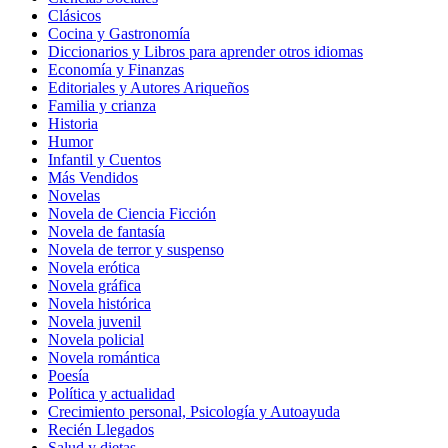
Clásicos
Cocina y Gastronomía
Diccionarios y Libros para aprender otros idiomas
Economía y Finanzas
Editoriales y Autores Ariqueños
Familia y crianza
Historia
Humor
Infantil y Cuentos
Más Vendidos
Novelas
Novela de Ciencia Ficción
Novela de fantasía
Novela de terror y suspenso
Novela erótica
Novela gráfica
Novela histórica
Novela juvenil
Novela policial
Novela romántica
Poesía
Política y actualidad
Crecimiento personal, Psicología y Autoayuda
Recién Llegados
Salud y dietas