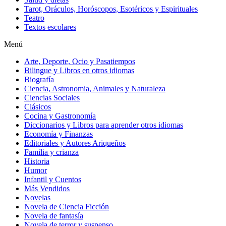
Tarot, Oráculos, Horóscopos, Esotéricos y Espirituales
Teatro
Textos escolares
Menú
Arte, Deporte, Ocio y Pasatiempos
Bilingue y Libros en otros idiomas
Biografía
Ciencia, Astronomia, Animales y Naturaleza
Ciencias Sociales
Clásicos
Cocina y Gastronomía
Diccionarios y Libros para aprender otros idiomas
Economía y Finanzas
Editoriales y Autores Ariqueños
Familia y crianza
Historia
Humor
Infantil y Cuentos
Más Vendidos
Novelas
Novela de Ciencia Ficción
Novela de fantasía
Novela de terror y suspenso