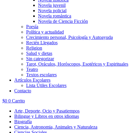
Novela juvenil
Novela policial
Novela romántica
Novela de Ciencia Ficción
Poesía
Política y actualidad
Crecimiento personal, Psicología y Autoayuda
Recién Llegados
Religion
Salud y dietas
Sin categorizar
Tarot, Oráculos, Horóscopos, Esotéricos y Espirituales
Teatro
Textos escolares
Artículos Escolares
Lista Útiles Escolares
Contacto
$
0
0
Carrito
Arte, Deporte, Ocio y Pasatiempos
Bilingue y Libros en otros idiomas
Biografía
Ciencia, Astronomia, Animales y Naturaleza
Ciencias Sociales