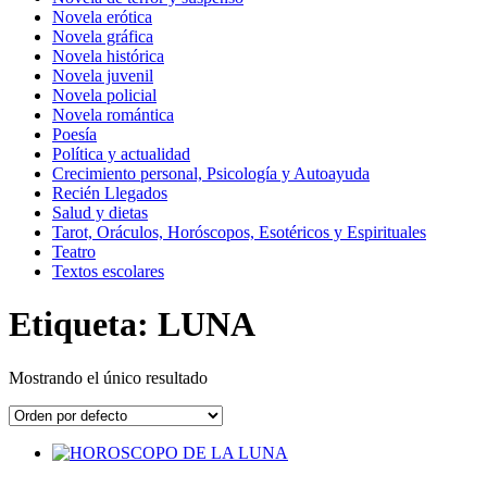
Novela erótica
Novela gráfica
Novela histórica
Novela juvenil
Novela policial
Novela romántica
Poesía
Política y actualidad
Crecimiento personal, Psicología y Autoayuda
Recién Llegados
Salud y dietas
Tarot, Oráculos, Horóscopos, Esotéricos y Espirituales
Teatro
Textos escolares
Etiqueta: LUNA
Mostrando el único resultado