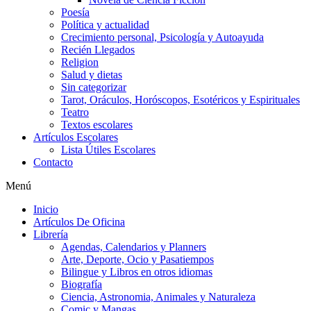
Poesía
Política y actualidad
Crecimiento personal, Psicología y Autoayuda
Recién Llegados
Religion
Salud y dietas
Sin categorizar
Tarot, Oráculos, Horóscopos, Esotéricos y Espirituales
Teatro
Textos escolares
Artículos Escolares
Lista Útiles Escolares
Contacto
Menú
Inicio
Artículos De Oficina
Librería
Agendas, Calendarios y Planners
Arte, Deporte, Ocio y Pasatiempos
Bilingue y Libros en otros idiomas
Biografía
Ciencia, Astronomia, Animales y Naturaleza
Comic y Mangas