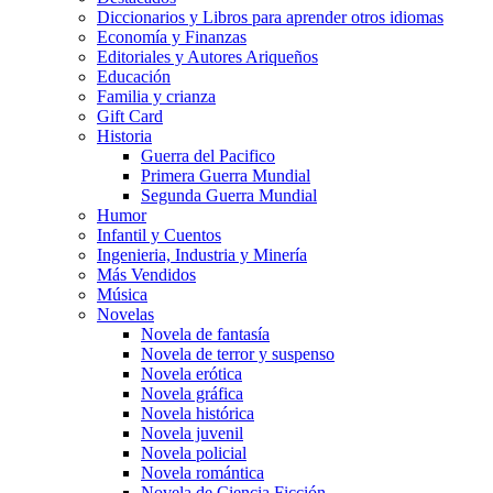
Diccionarios y Libros para aprender otros idiomas
Economía y Finanzas
Editoriales y Autores Ariqueños
Educación
Familia y crianza
Gift Card
Historia
Guerra del Pacifico
Primera Guerra Mundial
Segunda Guerra Mundial
Humor
Infantil y Cuentos
Ingenieria, Industria y Minería
Más Vendidos
Música
Novelas
Novela de fantasía
Novela de terror y suspenso
Novela erótica
Novela gráfica
Novela histórica
Novela juvenil
Novela policial
Novela romántica
Novela de Ciencia Ficción