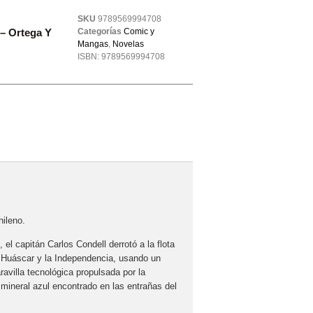
SKU
9789569994708
– Ortega Y
Categorías
Comic y
Mangas
,
Novelas
ISBN:
9789569994708
hileno.
el capitán Carlos Condell derrotó a la flota
l Huáscar y la Independencia, usando un
avilla tecnológica propulsada por la
 mineral azul encontrado en las entrañas del