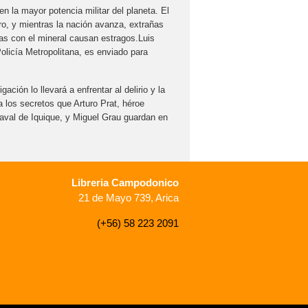
en la mayor potencia militar del planeta. El
ro, y mientras la nación avanza, extrañas
as con el mineral causan estragos.Luis
Policía Metropolitana, es enviado para
ación lo llevará a enfrentar al delirio y la
 los secretos que Arturo Prat, héroe
naval de Iquique, y Miguel Grau guardan en
Libreria Campodonico
21 de Mayo 739, Arica
(+56) 58 223 2091