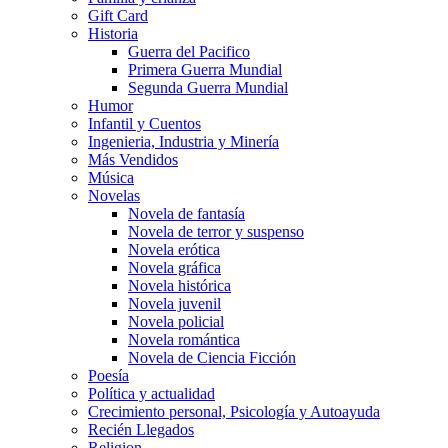
Gift Card
Historia
Guerra del Pacifico
Primera Guerra Mundial
Segunda Guerra Mundial
Humor
Infantil y Cuentos
Ingenieria, Industria y Minería
Más Vendidos
Música
Novelas
Novela de fantasía
Novela de terror y suspenso
Novela erótica
Novela gráfica
Novela histórica
Novela juvenil
Novela policial
Novela romántica
Novela de Ciencia Ficción
Poesía
Política y actualidad
Crecimiento personal, Psicología y Autoayuda
Recién Llegados
Religion