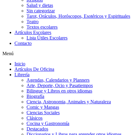
Salud y dietas
Sin categorizar
Tarot, Oráculos, Horóscopos, Esotéricos y Espirituales
Teatro
Textos escolares
Artículos Escolares
Lista Útiles Escolares
Contacto
Menú
Inicio
Artículos De Oficina
Librería
Agendas, Calendarios y Planners
Arte, Deporte, Ocio y Pasatiempos
Bilingue y Libros en otros idiomas
Biografía
Ciencia, Astronomia, Animales y Naturaleza
Comic y Mangas
Ciencias Sociales
Clásicos
Cocina y Gastronomía
Destacados
Diccionarios y Libros para aprender otros idiomas