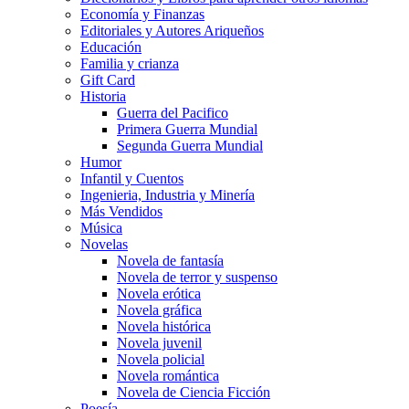
Economía y Finanzas
Editoriales y Autores Ariqueños
Educación
Familia y crianza
Gift Card
Historia
Guerra del Pacifico
Primera Guerra Mundial
Segunda Guerra Mundial
Humor
Infantil y Cuentos
Ingenieria, Industria y Minería
Más Vendidos
Música
Novelas
Novela de fantasía
Novela de terror y suspenso
Novela erótica
Novela gráfica
Novela histórica
Novela juvenil
Novela policial
Novela romántica
Novela de Ciencia Ficción
Poesía