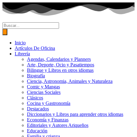
Ir
al
contenido
Búsqueda
de
productos
Inicio
Artículos De Oficina
Librería
Agendas, Calendarios y Planners
Arte, Deporte, Ocio y Pasatiempos
Bilingue y Libros en otros idiomas
Biografía
Ciencia, Astronomia, Animales y Naturaleza
Comic y Mangas
Ciencias Sociales
Clásicos
Cocina y Gastronomía
Destacados
Diccionarios y Libros para aprender otros idiomas
Economía y Finanzas
Editoriales y Autores Ariqueños
Educación
Familia y crianza