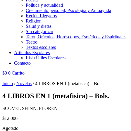
Política y actualidad
Crecimiento personal, Psicología y Autoayuda
Recién Llegados
Religion
Salud y dietas
Sin categorizar
Tarot, Oráculos, Horóscopos, Esotéricos y Espirituales
Teatro
Textos escolares
Artículos Escolares
Lista Útiles Escolares
Contacto
$
0
0
Carrito
Inicio
/
Novelas
/ 4 LIBROS EN 1 (metafisica) – Bols.
4 LIBROS EN 1 (metafisica) – Bols.
SCOVEL SHINN, FLOREN
$
12.000
Agotado