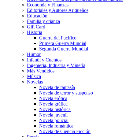
Economía y Finanzas
Editoriales y Autores Ariqueños
Educación
Familia y crianza
Gift Card
Historia
Guerra del Pacifico
Primera Guerra Mundial
Segunda Guerra Mundial
Humor
Infantil y Cuentos
Ingenieria, Industria y Minería
Más Vendidos
Música
Novelas
Novela de fantasía
Novela de terror y suspenso
Novela erótica
Novela gráfica
Novela histórica
Novela juvenil
Novela policial
Novela romántica
Novela de Ciencia Ficción
Poesía