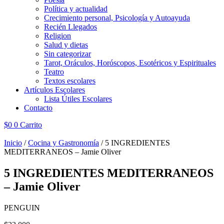
Política y actualidad
Crecimiento personal, Psicología y Autoayuda
Recién Llegados
Religion
Salud y dietas
Sin categorizar
Tarot, Oráculos, Horóscopos, Esotéricos y Espirituales
Teatro
Textos escolares
Artículos Escolares
Lista Útiles Escolares
Contacto
$
0
0
Carrito
Inicio
/
Cocina y Gastronomía
/ 5 INGREDIENTES
MEDITERRANEOS – Jamie Oliver
5 INGREDIENTES MEDITERRANEOS
– Jamie Oliver
PENGUIN