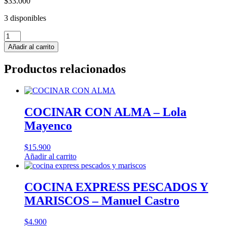
$
33.000
3 disponibles
5
INGREDIENTES
Añadir al carrito
MEDITERRANEOS
-
Productos relacionados
Jamie
Oliver
cantidad
COCINAR CON ALMA – Lola
Mayenco
$
15.900
Añadir al carrito
COCINA EXPRESS PESCADOS Y
MARISCOS – Manuel Castro
$
4.900