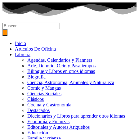
Ir
al
contenido
Búsqueda
de
productos
Inicio
Artículos De Oficina
Librería
Agendas, Calendarios y Planners
Arte, Deporte, Ocio y Pasatiempos
Bilingue y Libros en otros idiomas
Biografía
Ciencia, Astronomia, Animales y Naturaleza
Comic y Mangas
Ciencias Sociales
Clásicos
Cocina y Gastronomía
Destacados
Diccionarios y Libros para aprender otros idiomas
Economía y Finanzas
Editoriales y Autores Ariqueños
Educación
Familia y crianza