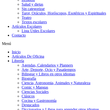
Salud y dietas
Sin categorizar
Tarot, Oráculos, Horóscopos, Esotéricos y Espirituales
Teatro
Textos escolares
Artículos Escolares
Lista Útiles Escolares
Contacto
Menú
Inicio
Artículos De Oficina
Librería
Agendas, Calendarios y Planners
Arte, Deporte, Ocio y Pasatiempos
Bilingue y Libros en otros idiomas
Biografía
Ciencia, Astronomia, Animales y Naturaleza
Comic y Mangas
Ciencias Sociales
Clásicos
Cocina y Gastronomía
Destacados
Diccionarios y Libros para aprender otros idiomas