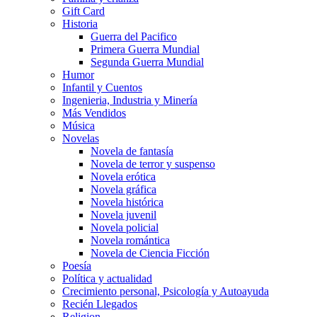
Gift Card
Historia
Guerra del Pacifico
Primera Guerra Mundial
Segunda Guerra Mundial
Humor
Infantil y Cuentos
Ingenieria, Industria y Minería
Más Vendidos
Música
Novelas
Novela de fantasía
Novela de terror y suspenso
Novela erótica
Novela gráfica
Novela histórica
Novela juvenil
Novela policial
Novela romántica
Novela de Ciencia Ficción
Poesía
Política y actualidad
Crecimiento personal, Psicología y Autoayuda
Recién Llegados
Religion