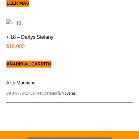
LEER MÁS
+ 18 – Darlys Stefany
$
18.000
AÑADIR AL CARRITO
A Lo Marciano
SKU
9788427014046
Categoría
Novelas