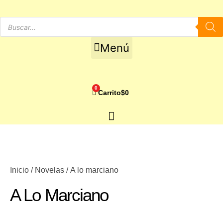
Ir
al
Búsqueda
de
contenido
productos
Menú
0
Carrito
$
0
Inicio
/
Novelas
/ A lo marciano
A Lo Marciano