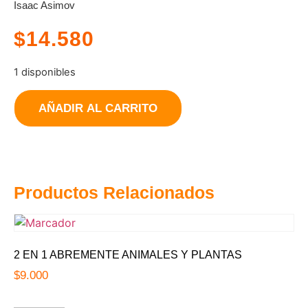
Isaac Asimov
$
14.580
1 disponibles
A
lo
AÑADIR AL CARRITO
marciano
cantidad
Productos Relacionados
2 EN 1 ABREMENTE ANIMALES Y PLANTAS
$
9.000