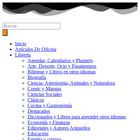
Ir
al
contenido
Búsqueda
de
productos
Inicio
Artículos De Oficina
Librería
Agendas, Calendarios y Planners
Arte, Deporte, Ocio y Pasatiempos
Bilingue y Libros en otros idiomas
Biografía
Ciencia, Astronomia, Animales y Naturaleza
Comic y Mangas
Ciencias Sociales
Clásicos
Cocina y Gastronomía
Destacados
Diccionarios y Libros para aprender otros idiomas
Economía y Finanzas
Editoriales y Autores Ariqueños
Educación
Familia y crianza