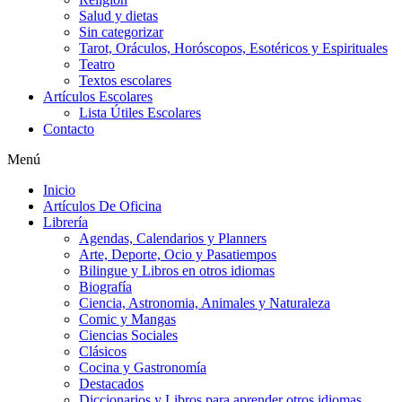
Salud y dietas
Sin categorizar
Tarot, Oráculos, Horóscopos, Esotéricos y Espirituales
Teatro
Textos escolares
Artículos Escolares
Lista Útiles Escolares
Contacto
Menú
Inicio
Artículos De Oficina
Librería
Agendas, Calendarios y Planners
Arte, Deporte, Ocio y Pasatiempos
Bilingue y Libros en otros idiomas
Biografía
Ciencia, Astronomia, Animales y Naturaleza
Comic y Mangas
Ciencias Sociales
Clásicos
Cocina y Gastronomía
Destacados
Diccionarios y Libros para aprender otros idiomas