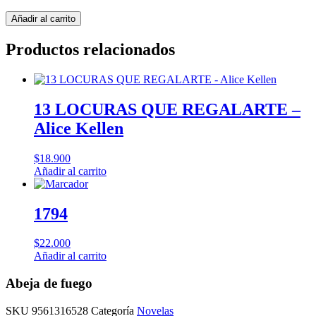
Abeja
Añadir al carrito
de
fuego
Productos relacionados
cantidad
13 LOCURAS QUE REGALARTE –
Alice Kellen
$
18.900
Añadir al carrito
1794
$
22.000
Añadir al carrito
Abeja de fuego
SKU
9561316528
Categoría
Novelas