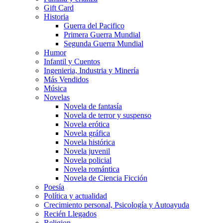
Gift Card
Historia
Guerra del Pacifico
Primera Guerra Mundial
Segunda Guerra Mundial
Humor
Infantil y Cuentos
Ingenieria, Industria y Minería
Más Vendidos
Música
Novelas
Novela de fantasía
Novela de terror y suspenso
Novela erótica
Novela gráfica
Novela histórica
Novela juvenil
Novela policial
Novela romántica
Novela de Ciencia Ficción
Poesía
Política y actualidad
Crecimiento personal, Psicología y Autoayuda
Recién Llegados
Religion