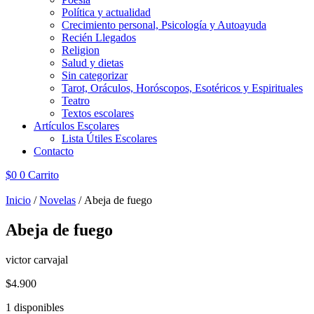
Política y actualidad
Crecimiento personal, Psicología y Autoayuda
Recién Llegados
Religion
Salud y dietas
Sin categorizar
Tarot, Oráculos, Horóscopos, Esotéricos y Espirituales
Teatro
Textos escolares
Artículos Escolares
Lista Útiles Escolares
Contacto
$
0
0
Carrito
Inicio
/
Novelas
/ Abeja de fuego
Abeja de fuego
victor carvajal
$
4.900
1 disponibles