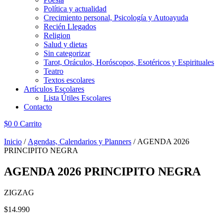
Política y actualidad
Crecimiento personal, Psicología y Autoayuda
Recién Llegados
Religion
Salud y dietas
Sin categorizar
Tarot, Oráculos, Horóscopos, Esotéricos y Espirituales
Teatro
Textos escolares
Artículos Escolares
Lista Útiles Escolares
Contacto
$
0
0
Carrito
Inicio
/
Agendas, Calendarios y Planners
/ AGENDA 2026
PRINCIPITO NEGRA
AGENDA 2026 PRINCIPITO NEGRA
ZIGZAG
$
14.990