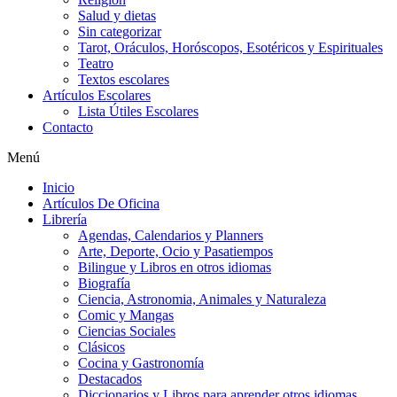
Salud y dietas
Sin categorizar
Tarot, Oráculos, Horóscopos, Esotéricos y Espirituales
Teatro
Textos escolares
Artículos Escolares
Lista Útiles Escolares
Contacto
Menú
Inicio
Artículos De Oficina
Librería
Agendas, Calendarios y Planners
Arte, Deporte, Ocio y Pasatiempos
Bilingue y Libros en otros idiomas
Biografía
Ciencia, Astronomia, Animales y Naturaleza
Comic y Mangas
Ciencias Sociales
Clásicos
Cocina y Gastronomía
Destacados
Diccionarios y Libros para aprender otros idiomas