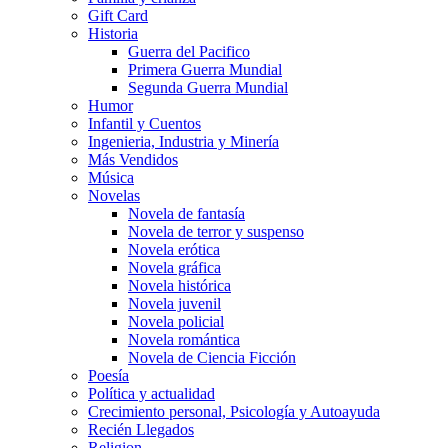
Gift Card
Historia
Guerra del Pacifico
Primera Guerra Mundial
Segunda Guerra Mundial
Humor
Infantil y Cuentos
Ingenieria, Industria y Minería
Más Vendidos
Música
Novelas
Novela de fantasía
Novela de terror y suspenso
Novela erótica
Novela gráfica
Novela histórica
Novela juvenil
Novela policial
Novela romántica
Novela de Ciencia Ficción
Poesía
Política y actualidad
Crecimiento personal, Psicología y Autoayuda
Recién Llegados
Religion