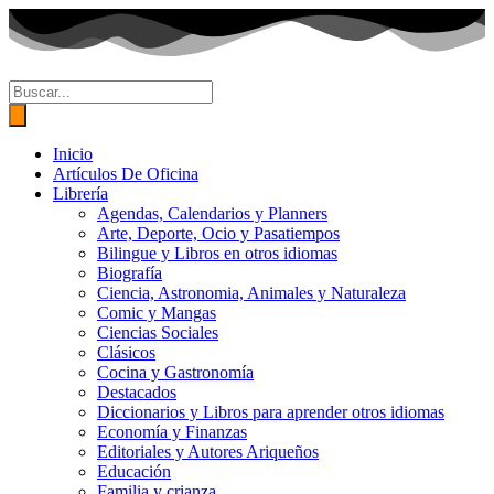
Ir
al
contenido
Búsqueda
de
productos
Inicio
Artículos De Oficina
Librería
Agendas, Calendarios y Planners
Arte, Deporte, Ocio y Pasatiempos
Bilingue y Libros en otros idiomas
Biografía
Ciencia, Astronomia, Animales y Naturaleza
Comic y Mangas
Ciencias Sociales
Clásicos
Cocina y Gastronomía
Destacados
Diccionarios y Libros para aprender otros idiomas
Economía y Finanzas
Editoriales y Autores Ariqueños
Educación
Familia y crianza