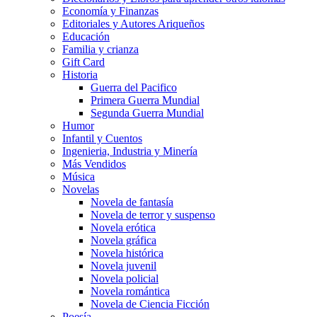
Economía y Finanzas
Editoriales y Autores Ariqueños
Educación
Familia y crianza
Gift Card
Historia
Guerra del Pacifico
Primera Guerra Mundial
Segunda Guerra Mundial
Humor
Infantil y Cuentos
Ingenieria, Industria y Minería
Más Vendidos
Música
Novelas
Novela de fantasía
Novela de terror y suspenso
Novela erótica
Novela gráfica
Novela histórica
Novela juvenil
Novela policial
Novela romántica
Novela de Ciencia Ficción
Poesía