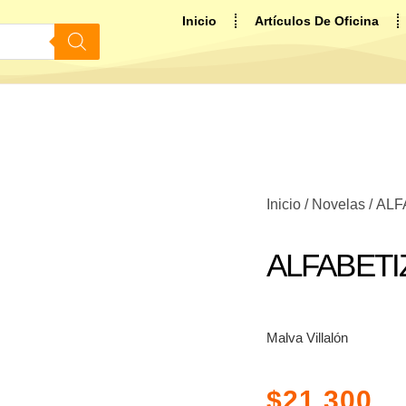
Inicio
Artículos De Oficina
Inicio
/
Novelas
/ ALF
ALFABETI
Malva Villalón
$
21.300