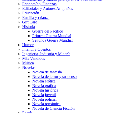
Economía y Finanzas
Editoriales y Autores Ariqueños
Educación
Familia y crianza
Gift Card
Historia
Guerra del Pacifico
Primera Guerra Mundial
Segunda Guerra Mundial
Humor
Infantil y Cuentos
Ingenieria, Industria y Minería
Más Vendidos
Música
Novelas
Novela de fantasía
Novela de terror y suspenso
Novela erótica
Novela gráfica
Novela histórica
Novela juvenil
Novela policial
Novela romántica
Novela de Ciencia Ficción
Poesía