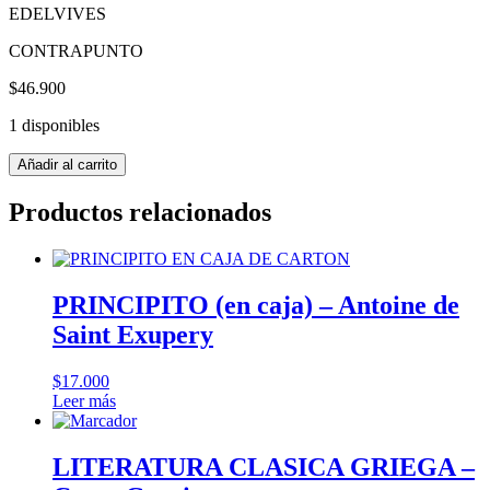
EDELVIVES
CONTRAPUNTO
$
46.900
1 disponibles
ALICIA
Añadir al carrito
EN
EL
Productos relacionados
PAIS
DE
LAS
MARAVILLAS
ILUSTRADO
PRINCIPITO (en caja) – Antoine de
POR
Saint Exupery
LACOMBE
-
Lewis
$
17.000
Carroll
Leer más
cantidad
LITERATURA CLASICA GRIEGA –