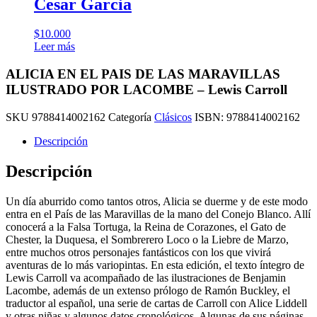
Cesar Garcia
$
10.000
Leer más
ALICIA EN EL PAIS DE LAS MARAVILLAS
ILUSTRADO POR LACOMBE – Lewis Carroll
SKU
9788414002162
Categoría
Clásicos
ISBN:
9788414002162
Descripción
Descripción
Un día aburrido como tantos otros, Alicia se duerme y de este modo
entra en el País de las Maravillas de la mano del Conejo Blanco. Allí
conocerá a la Falsa Tortuga, la Reina de Corazones, el Gato de
Chester, la Duquesa, el Sombrerero Loco o la Liebre de Marzo,
entre muchos otros personajes fantásticos con los que vivirá
aventuras de lo más variopintas. En esta edición, el texto íntegro de
Lewis Carroll va acompañado de las ilustraciones de Benjamin
Lacombe, además de un extenso prólogo de Ramón Buckley, el
traductor al español, una serie de cartas de Carroll con Alice Liddell
y otras niñas y algunos datos cronológicos. Algunas de sus páginas