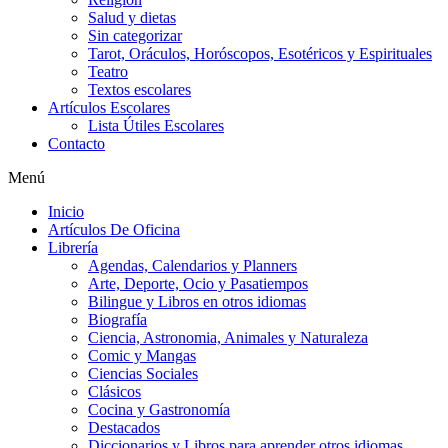
Salud y dietas
Sin categorizar
Tarot, Oráculos, Horóscopos, Esotéricos y Espirituales
Teatro
Textos escolares
Artículos Escolares
Lista Útiles Escolares
Contacto
Menú
Inicio
Artículos De Oficina
Librería
Agendas, Calendarios y Planners
Arte, Deporte, Ocio y Pasatiempos
Bilingue y Libros en otros idiomas
Biografía
Ciencia, Astronomia, Animales y Naturaleza
Comic y Mangas
Ciencias Sociales
Clásicos
Cocina y Gastronomía
Destacados
Diccionarios y Libros para aprender otros idiomas