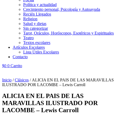
Política y actualidad
Crecimiento personal, Psicología y Autoayuda
Recién Llegados
Religion
Salud y dietas
Sin categorizar
Tarot, Oráculos, Horóscopos, Esotéricos y Espirituales
Teatro
Textos escolares
Artículos Escolares
Lista Útiles Escolares
Contacto
$
0
0
Carrito
Inicio
/
Clásicos
/ ALICIA EN EL PAIS DE LAS MARAVILLAS
ILUSTRADO POR LACOMBE – Lewis Carroll
ALICIA EN EL PAIS DE LAS
MARAVILLAS ILUSTRADO POR
LACOMBE – Lewis Carroll