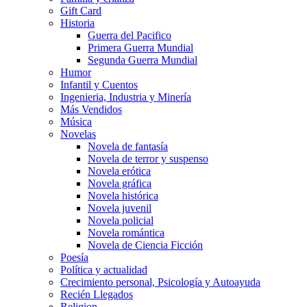
Gift Card
Historia
Guerra del Pacifico
Primera Guerra Mundial
Segunda Guerra Mundial
Humor
Infantil y Cuentos
Ingenieria, Industria y Minería
Más Vendidos
Música
Novelas
Novela de fantasía
Novela de terror y suspenso
Novela erótica
Novela gráfica
Novela histórica
Novela juvenil
Novela policial
Novela romántica
Novela de Ciencia Ficción
Poesía
Política y actualidad
Crecimiento personal, Psicología y Autoayuda
Recién Llegados
Religion