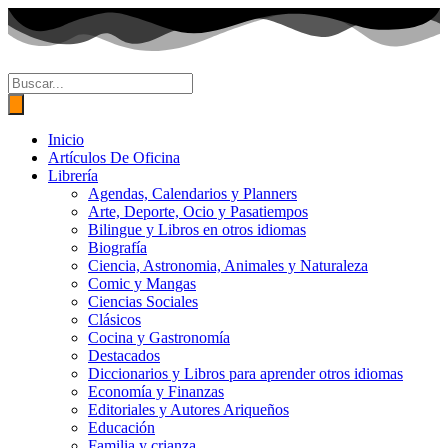
Ir
al
contenido
Búsqueda
de
productos
Inicio
Artículos De Oficina
Librería
Agendas, Calendarios y Planners
Arte, Deporte, Ocio y Pasatiempos
Bilingue y Libros en otros idiomas
Biografía
Ciencia, Astronomia, Animales y Naturaleza
Comic y Mangas
Ciencias Sociales
Clásicos
Cocina y Gastronomía
Destacados
Diccionarios y Libros para aprender otros idiomas
Economía y Finanzas
Editoriales y Autores Ariqueños
Educación
Familia y crianza