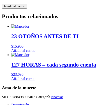
Ama
Añadir al carrito
de
la
Productos relacionados
muerte
cantidad
23 OTOÑOS ANTES DE TI
$
15.900
Añadir al carrito
127 HORAS – cada segundo cuenta
$
23.086
Añadir al carrito
Ama de la muerte
SKU
9788498006407
Categoría
Novelas
Descripción