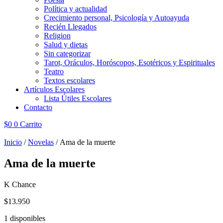
Política y actualidad
Crecimiento personal, Psicología y Autoayuda
Recién Llegados
Religion
Salud y dietas
Sin categorizar
Tarot, Oráculos, Horóscopos, Esotéricos y Espirituales
Teatro
Textos escolares
Artículos Escolares
Lista Útiles Escolares
Contacto
$
0
0
Carrito
Inicio
/
Novelas
/ Ama de la muerte
Ama de la muerte
K Chance
$
13.950
1 disponibles