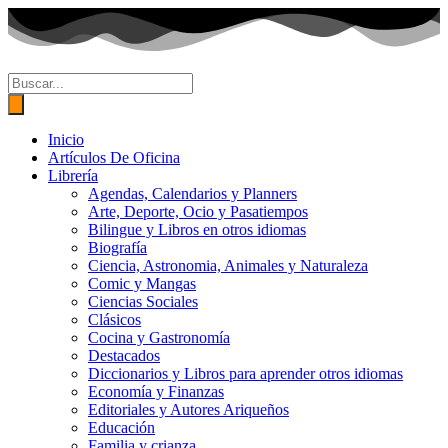
Ir
al
contenido
Búsqueda
de
productos
Inicio
Artículos De Oficina
Librería
Agendas, Calendarios y Planners
Arte, Deporte, Ocio y Pasatiempos
Bilingue y Libros en otros idiomas
Biografía
Ciencia, Astronomia, Animales y Naturaleza
Comic y Mangas
Ciencias Sociales
Clásicos
Cocina y Gastronomía
Destacados
Diccionarios y Libros para aprender otros idiomas
Economía y Finanzas
Editoriales y Autores Ariqueños
Educación
Familia y crianza