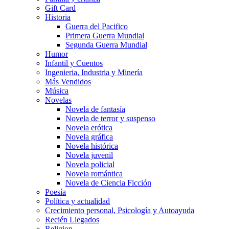
Gift Card
Historia
Guerra del Pacifico
Primera Guerra Mundial
Segunda Guerra Mundial
Humor
Infantil y Cuentos
Ingenieria, Industria y Minería
Más Vendidos
Música
Novelas
Novela de fantasía
Novela de terror y suspenso
Novela erótica
Novela gráfica
Novela histórica
Novela juvenil
Novela policial
Novela romántica
Novela de Ciencia Ficción
Poesía
Política y actualidad
Crecimiento personal, Psicología y Autoayuda
Recién Llegados
Religion