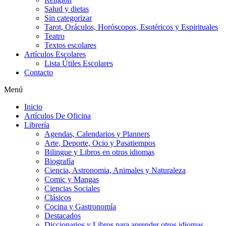
Salud y dietas
Sin categorizar
Tarot, Oráculos, Horóscopos, Esotéricos y Espirituales
Teatro
Textos escolares
Artículos Escolares
Lista Útiles Escolares
Contacto
Menú
Inicio
Artículos De Oficina
Librería
Agendas, Calendarios y Planners
Arte, Deporte, Ocio y Pasatiempos
Bilingue y Libros en otros idiomas
Biografía
Ciencia, Astronomia, Animales y Naturaleza
Comic y Mangas
Ciencias Sociales
Clásicos
Cocina y Gastronomía
Destacados
Diccionarios y Libros para aprender otros idiomas