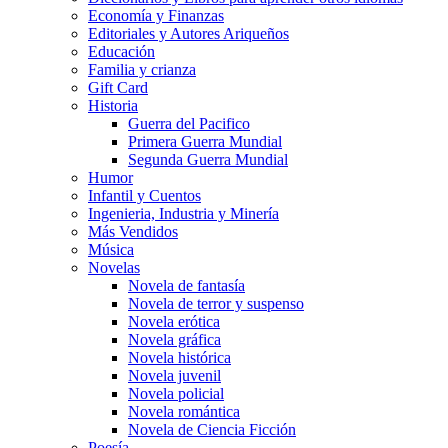
Economía y Finanzas
Editoriales y Autores Ariqueños
Educación
Familia y crianza
Gift Card
Historia
Guerra del Pacifico
Primera Guerra Mundial
Segunda Guerra Mundial
Humor
Infantil y Cuentos
Ingenieria, Industria y Minería
Más Vendidos
Música
Novelas
Novela de fantasía
Novela de terror y suspenso
Novela erótica
Novela gráfica
Novela histórica
Novela juvenil
Novela policial
Novela romántica
Novela de Ciencia Ficción
Poesía