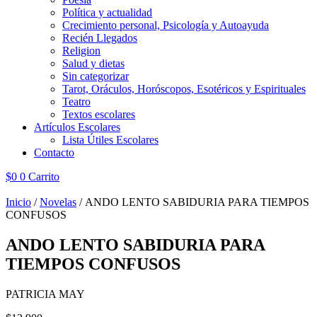
Política y actualidad
Crecimiento personal, Psicología y Autoayuda
Recién Llegados
Religion
Salud y dietas
Sin categorizar
Tarot, Oráculos, Horóscopos, Esotéricos y Espirituales
Teatro
Textos escolares
Artículos Escolares
Lista Útiles Escolares
Contacto
$
0
0
Carrito
Inicio
/
Novelas
/ ANDO LENTO SABIDURIA PARA TIEMPOS
CONFUSOS
ANDO LENTO SABIDURIA PARA
TIEMPOS CONFUSOS
PATRICIA MAY