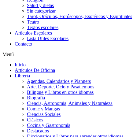
Salud y dietas
Sin categorizar
Tarot, Oráculos, Horóscopos, Esotéricos y Espirituales
Teatro
Textos escolares
Artículos Escolares
Lista Útiles Escolares
Contacto
Menú
Inicio
Artículos De Oficina
Librería
Agendas, Calendarios y Planners
Arte, Deporte, Ocio y Pasatiempos
Bilingue y Libros en otros idiomas
Biografía
Ciencia, Astronomia, Animales y Naturaleza
Comic y Mangas
Ciencias Sociales
Clásicos
Cocina y Gastronomía
Destacados
Diccionarios y Libros para aprender otros idiomas