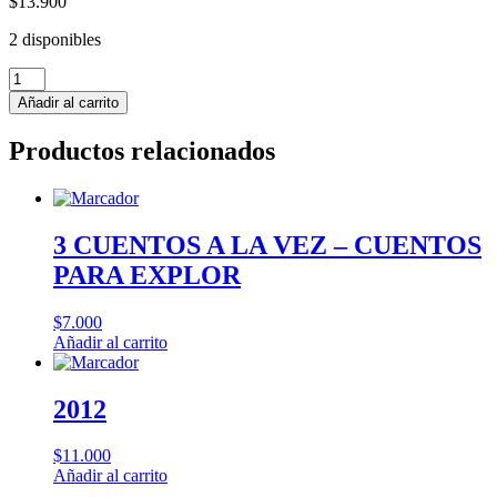
$
13.900
2 disponibles
ANDO
LENTO
Añadir al carrito
SABIDURIA
PARA
Productos relacionados
TIEMPOS
CONFUSOS
cantidad
3 CUENTOS A LA VEZ – CUENTOS
PARA EXPLOR
$
7.000
Añadir al carrito
2012
$
11.000
Añadir al carrito