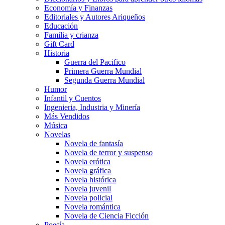
Economía y Finanzas
Editoriales y Autores Ariqueños
Educación
Familia y crianza
Gift Card
Historia
Guerra del Pacifico
Primera Guerra Mundial
Segunda Guerra Mundial
Humor
Infantil y Cuentos
Ingenieria, Industria y Minería
Más Vendidos
Música
Novelas
Novela de fantasía
Novela de terror y suspenso
Novela erótica
Novela gráfica
Novela histórica
Novela juvenil
Novela policial
Novela romántica
Novela de Ciencia Ficción
Poesía