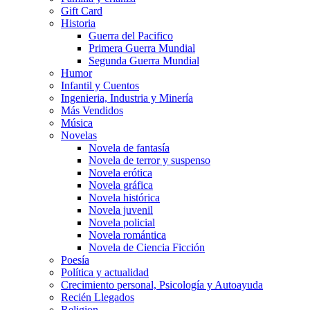
Gift Card
Historia
Guerra del Pacifico
Primera Guerra Mundial
Segunda Guerra Mundial
Humor
Infantil y Cuentos
Ingenieria, Industria y Minería
Más Vendidos
Música
Novelas
Novela de fantasía
Novela de terror y suspenso
Novela erótica
Novela gráfica
Novela histórica
Novela juvenil
Novela policial
Novela romántica
Novela de Ciencia Ficción
Poesía
Política y actualidad
Crecimiento personal, Psicología y Autoayuda
Recién Llegados
Religion