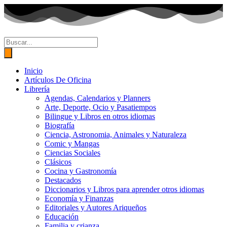
Ir
al
contenido
Búsqueda
de
productos
Inicio
Artículos De Oficina
Librería
Agendas, Calendarios y Planners
Arte, Deporte, Ocio y Pasatiempos
Bilingue y Libros en otros idiomas
Biografía
Ciencia, Astronomia, Animales y Naturaleza
Comic y Mangas
Ciencias Sociales
Clásicos
Cocina y Gastronomía
Destacados
Diccionarios y Libros para aprender otros idiomas
Economía y Finanzas
Editoriales y Autores Ariqueños
Educación
Familia y crianza