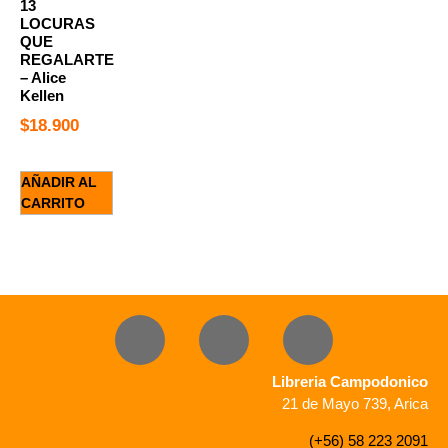
13
LOCURAS
QUE
REGALARTE
– Alice
Kellen
$
18.900
AÑADIR AL
CARRITO
Libreria Campodonico
21 de Mayo 739, Arica
(+56) 58 223 2091