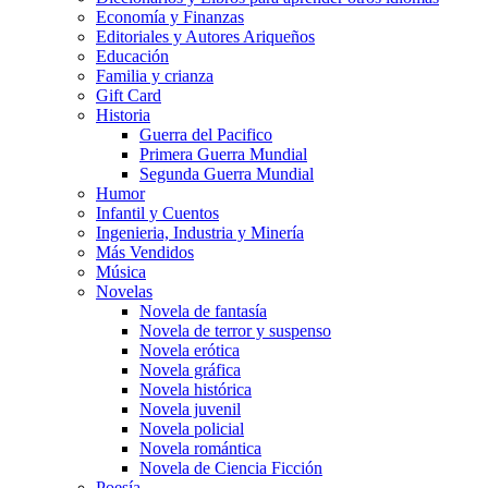
Economía y Finanzas
Editoriales y Autores Ariqueños
Educación
Familia y crianza
Gift Card
Historia
Guerra del Pacifico
Primera Guerra Mundial
Segunda Guerra Mundial
Humor
Infantil y Cuentos
Ingenieria, Industria y Minería
Más Vendidos
Música
Novelas
Novela de fantasía
Novela de terror y suspenso
Novela erótica
Novela gráfica
Novela histórica
Novela juvenil
Novela policial
Novela romántica
Novela de Ciencia Ficción
Poesía