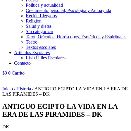
Política y actualidad
Crecimiento personal, Psicología y Autoayuda
Recién Llegados
Religion
Salud y dietas
Sin categorizar
Tarot, Oráculos, Horóscopos, Esotéricos y Espirituales
Teatro
Textos escolares
Artículos Escolares
Lista Útiles Escolares
Contacto
$
0
0
Carrito
Inicio
/
Historia
/ ANTIGUO EGIPTO LA VIDA EN LA ERA DE
LAS PIRAMIDES – DK
ANTIGUO EGIPTO LA VIDA EN LA
ERA DE LAS PIRAMIDES – DK
DK