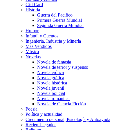
Gift Card
Historia
Guerra del Pacifico
Primera Guerra Mundial
Segunda Guerra Mundial
Humor
Infantil y Cuentos
Ingenieria, Industria y Minería
Más Vendidos
Música
Novelas
Novela de fantasía
Novela de terror y suspenso
Novela erótica
Novela gráfica
Novela histórica
Novela juvenil
Novela policial
Novela romántica
Novela de Ciencia Ficción
Poesía
Política y actualidad
Crecimiento personal, Psicología y Autoayuda
Recién Llegados
Religion