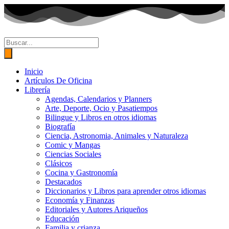
Ir
al
contenido
Búsqueda
de
productos
Inicio
Artículos De Oficina
Librería
Agendas, Calendarios y Planners
Arte, Deporte, Ocio y Pasatiempos
Bilingue y Libros en otros idiomas
Biografía
Ciencia, Astronomia, Animales y Naturaleza
Comic y Mangas
Ciencias Sociales
Clásicos
Cocina y Gastronomía
Destacados
Diccionarios y Libros para aprender otros idiomas
Economía y Finanzas
Editoriales y Autores Ariqueños
Educación
Familia y crianza