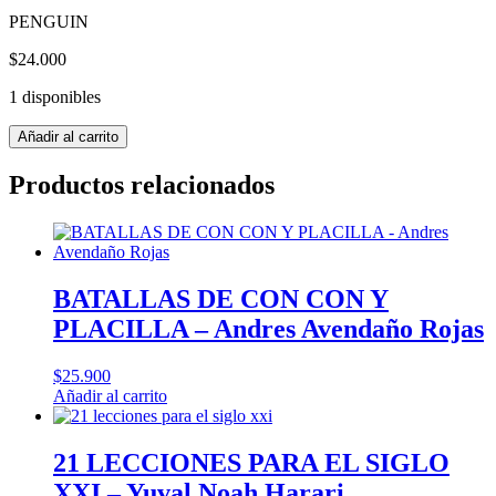
PENGUIN
$
24.000
1 disponibles
ANTIGUO
Añadir al carrito
EGIPTO
LA
Productos relacionados
VIDA
EN
LA
ERA
DE
LAS
BATALLAS DE CON CON Y
PIRAMIDES
PLACILLA – Andres Avendaño Rojas
-
DK
cantidad
$
25.900
Añadir al carrito
21 LECCIONES PARA EL SIGLO
XXI – Yuval Noah Harari