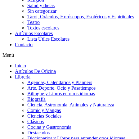
Salud y dietas
Sin categorizar
Tarot, Oráculos, Horóscopos, Esotéricos y Espirituales
Teatro
Textos escolares
Artículos Escolares
Lista Útiles Escolares
Contacto
Menú
Inicio
Artículos De Oficina
Librería
Agendas, Calendarios y Planners
Arte, Deporte, Ocio y Pasatiempos
Bilingue y Libros en otros idiomas
Biografía
Ciencia, Astronomia, Animales y Naturaleza
Comic y Mangas
Ciencias Sociales
Clásicos
Cocina y Gastronomía
Destacados
Diccionarios y Libros para aprender otros idiomas