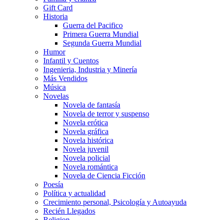
Gift Card
Historia
Guerra del Pacifico
Primera Guerra Mundial
Segunda Guerra Mundial
Humor
Infantil y Cuentos
Ingenieria, Industria y Minería
Más Vendidos
Música
Novelas
Novela de fantasía
Novela de terror y suspenso
Novela erótica
Novela gráfica
Novela histórica
Novela juvenil
Novela policial
Novela romántica
Novela de Ciencia Ficción
Poesía
Política y actualidad
Crecimiento personal, Psicología y Autoayuda
Recién Llegados
Religion