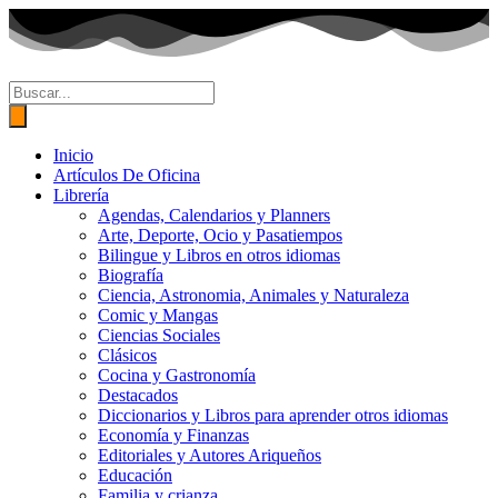
Ir
al
contenido
Búsqueda
de
productos
Inicio
Artículos De Oficina
Librería
Agendas, Calendarios y Planners
Arte, Deporte, Ocio y Pasatiempos
Bilingue y Libros en otros idiomas
Biografía
Ciencia, Astronomia, Animales y Naturaleza
Comic y Mangas
Ciencias Sociales
Clásicos
Cocina y Gastronomía
Destacados
Diccionarios y Libros para aprender otros idiomas
Economía y Finanzas
Editoriales y Autores Ariqueños
Educación
Familia y crianza