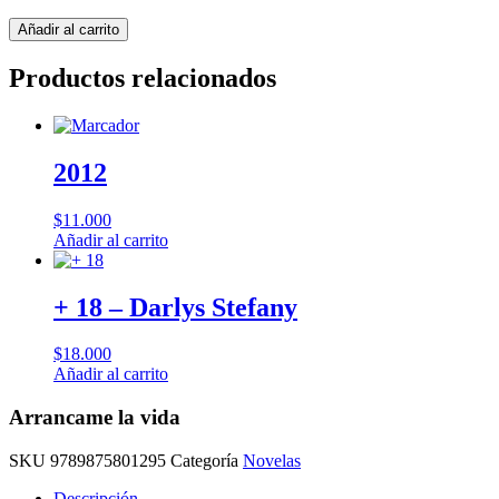
Arrancame
Añadir al carrito
la
vida
Productos relacionados
cantidad
2012
$
11.000
Añadir al carrito
+ 18 – Darlys Stefany
$
18.000
Añadir al carrito
Arrancame la vida
SKU
9789875801295
Categoría
Novelas
Descripción