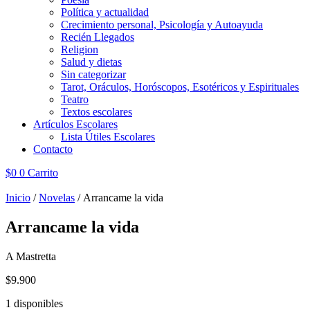
Política y actualidad
Crecimiento personal, Psicología y Autoayuda
Recién Llegados
Religion
Salud y dietas
Sin categorizar
Tarot, Oráculos, Horóscopos, Esotéricos y Espirituales
Teatro
Textos escolares
Artículos Escolares
Lista Útiles Escolares
Contacto
$
0
0
Carrito
Inicio
/
Novelas
/ Arrancame la vida
Arrancame la vida
A Mastretta
$
9.900
1 disponibles