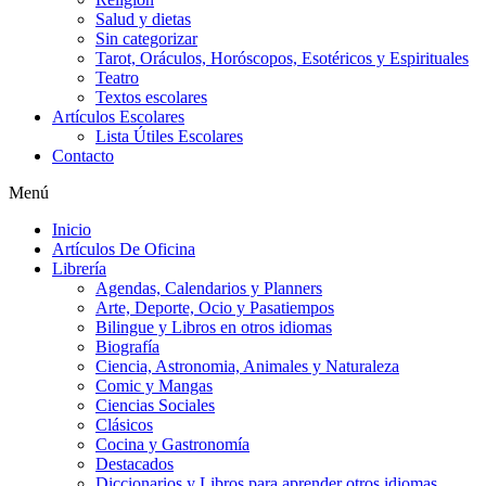
Salud y dietas
Sin categorizar
Tarot, Oráculos, Horóscopos, Esotéricos y Espirituales
Teatro
Textos escolares
Artículos Escolares
Lista Útiles Escolares
Contacto
Menú
Inicio
Artículos De Oficina
Librería
Agendas, Calendarios y Planners
Arte, Deporte, Ocio y Pasatiempos
Bilingue y Libros en otros idiomas
Biografía
Ciencia, Astronomia, Animales y Naturaleza
Comic y Mangas
Ciencias Sociales
Clásicos
Cocina y Gastronomía
Destacados
Diccionarios y Libros para aprender otros idiomas