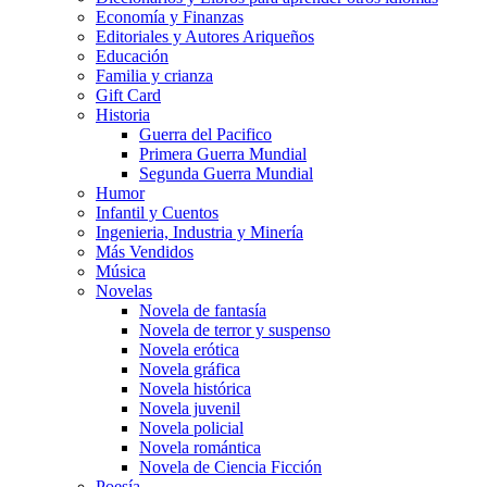
Economía y Finanzas
Editoriales y Autores Ariqueños
Educación
Familia y crianza
Gift Card
Historia
Guerra del Pacifico
Primera Guerra Mundial
Segunda Guerra Mundial
Humor
Infantil y Cuentos
Ingenieria, Industria y Minería
Más Vendidos
Música
Novelas
Novela de fantasía
Novela de terror y suspenso
Novela erótica
Novela gráfica
Novela histórica
Novela juvenil
Novela policial
Novela romántica
Novela de Ciencia Ficción
Poesía