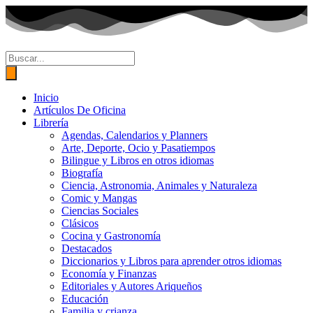
Ir
al
contenido
Búsqueda
de
productos
Inicio
Artículos De Oficina
Librería
Agendas, Calendarios y Planners
Arte, Deporte, Ocio y Pasatiempos
Bilingue y Libros en otros idiomas
Biografía
Ciencia, Astronomia, Animales y Naturaleza
Comic y Mangas
Ciencias Sociales
Clásicos
Cocina y Gastronomía
Destacados
Diccionarios y Libros para aprender otros idiomas
Economía y Finanzas
Editoriales y Autores Ariqueños
Educación
Familia y crianza