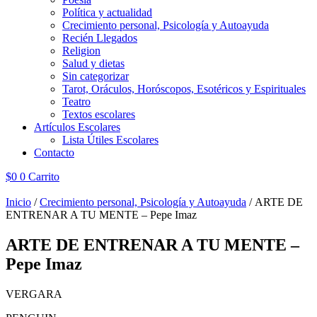
Política y actualidad
Crecimiento personal, Psicología y Autoayuda
Recién Llegados
Religion
Salud y dietas
Sin categorizar
Tarot, Oráculos, Horóscopos, Esotéricos y Espirituales
Teatro
Textos escolares
Artículos Escolares
Lista Útiles Escolares
Contacto
$
0
0
Carrito
Inicio
/
Crecimiento personal, Psicología y Autoayuda
/ ARTE DE
ENTRENAR A TU MENTE – Pepe Imaz
ARTE DE ENTRENAR A TU MENTE –
Pepe Imaz
VERGARA