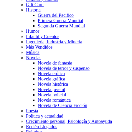
Gift Card
Historia
Guerra del Pacifico
Primera Guerra Mundial
Segunda Guerra Mundial
Humor
Infantil y Cuentos
Ingenieria, Industria y Minería
Más Vendidos
Música
Novelas
Novela de fantasía
Novela de terror y suspenso
Novela erótica
Novela gráfica
Novela histórica
Novela juvenil
Novela policial
Novela romántica
Novela de Ciencia Ficción
Poesía
Política y actualidad
Crecimiento personal, Psicología y Autoayuda
Recién Llegados
Religion