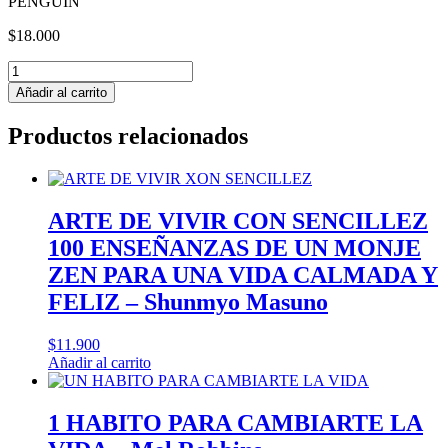
PENGUIN
$
18.000
ARTE
DE
Añadir al carrito
ENTRENAR
A
Productos relacionados
TU
MENTE
-
Pepe
Imaz
ARTE DE VIVIR CON SENCILLEZ
cantidad
100 ENSEÑANZAS DE UN MONJE
ZEN PARA UNA VIDA CALMADA Y
FELIZ – Shunmyo Masuno
$
11.900
Añadir al carrito
1 HABITO PARA CAMBIARTE LA