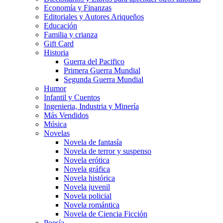
Economía y Finanzas
Editoriales y Autores Ariqueños
Educación
Familia y crianza
Gift Card
Historia
Guerra del Pacifico
Primera Guerra Mundial
Segunda Guerra Mundial
Humor
Infantil y Cuentos
Ingenieria, Industria y Minería
Más Vendidos
Música
Novelas
Novela de fantasía
Novela de terror y suspenso
Novela erótica
Novela gráfica
Novela histórica
Novela juvenil
Novela policial
Novela romántica
Novela de Ciencia Ficción
Poesía