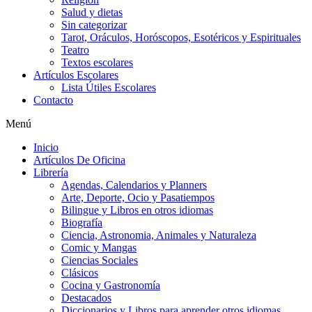
Salud y dietas
Sin categorizar
Tarot, Oráculos, Horóscopos, Esotéricos y Espirituales
Teatro
Textos escolares
Artículos Escolares
Lista Útiles Escolares
Contacto
Menú
Inicio
Artículos De Oficina
Librería
Agendas, Calendarios y Planners
Arte, Deporte, Ocio y Pasatiempos
Bilingue y Libros en otros idiomas
Biografía
Ciencia, Astronomia, Animales y Naturaleza
Comic y Mangas
Ciencias Sociales
Clásicos
Cocina y Gastronomía
Destacados
Diccionarios y Libros para aprender otros idiomas