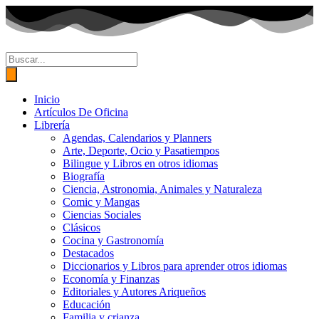
Ir
al
contenido
Búsqueda
de
productos
Inicio
Artículos De Oficina
Librería
Agendas, Calendarios y Planners
Arte, Deporte, Ocio y Pasatiempos
Bilingue y Libros en otros idiomas
Biografía
Ciencia, Astronomia, Animales y Naturaleza
Comic y Mangas
Ciencias Sociales
Clásicos
Cocina y Gastronomía
Destacados
Diccionarios y Libros para aprender otros idiomas
Economía y Finanzas
Editoriales y Autores Ariqueños
Educación
Familia y crianza