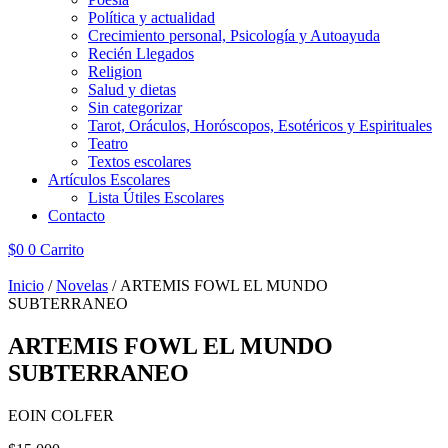
Política y actualidad
Crecimiento personal, Psicología y Autoayuda
Recién Llegados
Religion
Salud y dietas
Sin categorizar
Tarot, Oráculos, Horóscopos, Esotéricos y Espirituales
Teatro
Textos escolares
Artículos Escolares
Lista Útiles Escolares
Contacto
$
0
0
Carrito
Inicio
/
Novelas
/ ARTEMIS FOWL EL MUNDO
SUBTERRANEO
ARTEMIS FOWL EL MUNDO
SUBTERRANEO
EOIN COLFER