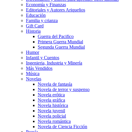
Economía y Finanzas
Editoriales y Autores Ariqueños
Educación
Familia y crianza
Gift Card
Historia
Guerra del Pacifico
Primera Guerra Mundial
Segunda Guerra Mundial
Humor
Infantil y Cuentos
Ingenieria, Industria y Minería
Más Vendidos
Música
Novelas
Novela de fantasía
Novela de terror y suspenso
Novela erótica
Novela gráfica
Novela histórica
Novela juvenil
Novela policial
Novela romántica
Novela de Ciencia Ficción
Poesía