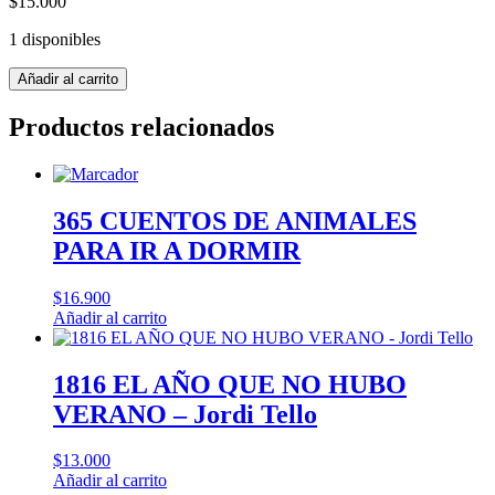
$
15.000
1 disponibles
ARTEMIS
Añadir al carrito
FOWL
EL
Productos relacionados
MUNDO
SUBTERRANEO
cantidad
365 CUENTOS DE ANIMALES
PARA IR A DORMIR
$
16.900
Añadir al carrito
1816 EL AÑO QUE NO HUBO
VERANO – Jordi Tello
$
13.000
Añadir al carrito