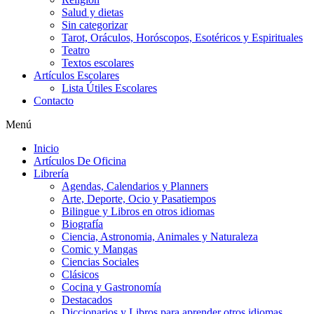
Salud y dietas
Sin categorizar
Tarot, Oráculos, Horóscopos, Esotéricos y Espirituales
Teatro
Textos escolares
Artículos Escolares
Lista Útiles Escolares
Contacto
Menú
Inicio
Artículos De Oficina
Librería
Agendas, Calendarios y Planners
Arte, Deporte, Ocio y Pasatiempos
Bilingue y Libros en otros idiomas
Biografía
Ciencia, Astronomia, Animales y Naturaleza
Comic y Mangas
Ciencias Sociales
Clásicos
Cocina y Gastronomía
Destacados
Diccionarios y Libros para aprender otros idiomas