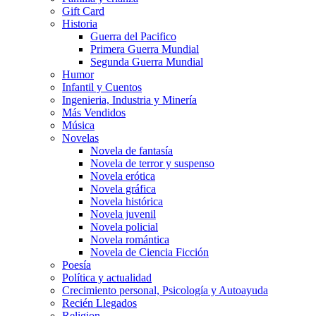
Gift Card
Historia
Guerra del Pacifico
Primera Guerra Mundial
Segunda Guerra Mundial
Humor
Infantil y Cuentos
Ingenieria, Industria y Minería
Más Vendidos
Música
Novelas
Novela de fantasía
Novela de terror y suspenso
Novela erótica
Novela gráfica
Novela histórica
Novela juvenil
Novela policial
Novela romántica
Novela de Ciencia Ficción
Poesía
Política y actualidad
Crecimiento personal, Psicología y Autoayuda
Recién Llegados
Religion