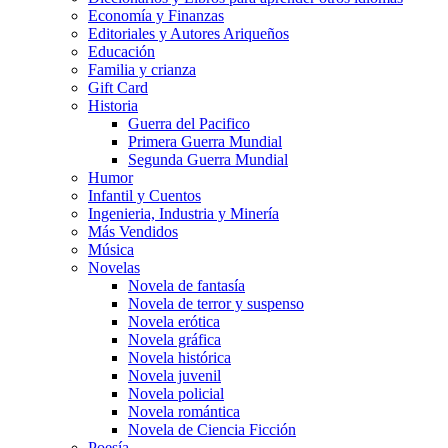
Economía y Finanzas
Editoriales y Autores Ariqueños
Educación
Familia y crianza
Gift Card
Historia
Guerra del Pacifico
Primera Guerra Mundial
Segunda Guerra Mundial
Humor
Infantil y Cuentos
Ingenieria, Industria y Minería
Más Vendidos
Música
Novelas
Novela de fantasía
Novela de terror y suspenso
Novela erótica
Novela gráfica
Novela histórica
Novela juvenil
Novela policial
Novela romántica
Novela de Ciencia Ficción
Poesía