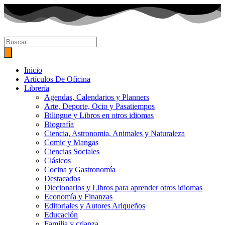
Ir
al
contenido
Búsqueda
de
productos
Inicio
Artículos De Oficina
Librería
Agendas, Calendarios y Planners
Arte, Deporte, Ocio y Pasatiempos
Bilingue y Libros en otros idiomas
Biografía
Ciencia, Astronomia, Animales y Naturaleza
Comic y Mangas
Ciencias Sociales
Clásicos
Cocina y Gastronomía
Destacados
Diccionarios y Libros para aprender otros idiomas
Economía y Finanzas
Editoriales y Autores Ariqueños
Educación
Familia y crianza