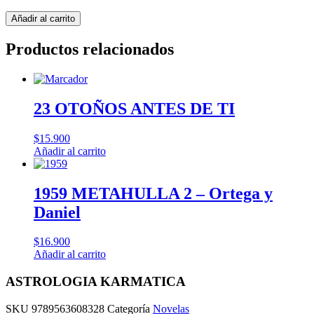
ASTROLOGIA
Añadir al carrito
KARMATICA
cantidad
Productos relacionados
23 OTOÑOS ANTES DE TI
$
15.900
Añadir al carrito
1959 METAHULLA 2 – Ortega y
Daniel
$
16.900
Añadir al carrito
ASTROLOGIA KARMATICA
SKU
9789563608328
Categoría
Novelas