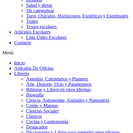
Salud y dietas
Sin categorizar
Tarot, Oráculos, Horóscopos, Esotéricos y Espirituales
Teatro
Textos escolares
Artículos Escolares
Lista Útiles Escolares
Contacto
Menú
Inicio
Artículos De Oficina
Librería
Agendas, Calendarios y Planners
Arte, Deporte, Ocio y Pasatiempos
Bilingue y Libros en otros idiomas
Biografía
Ciencia, Astronomia, Animales y Naturaleza
Comic y Mangas
Ciencias Sociales
Clásicos
Cocina y Gastronomía
Destacados
Diccionarios y Libros para aprender otros idiomas