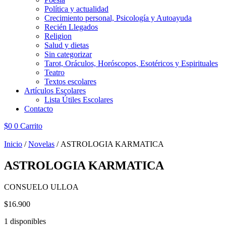
Política y actualidad
Crecimiento personal, Psicología y Autoayuda
Recién Llegados
Religion
Salud y dietas
Sin categorizar
Tarot, Oráculos, Horóscopos, Esotéricos y Espirituales
Teatro
Textos escolares
Artículos Escolares
Lista Útiles Escolares
Contacto
$
0
0
Carrito
Inicio
/
Novelas
/ ASTROLOGIA KARMATICA
ASTROLOGIA KARMATICA
CONSUELO ULLOA
$
16.900
1 disponibles