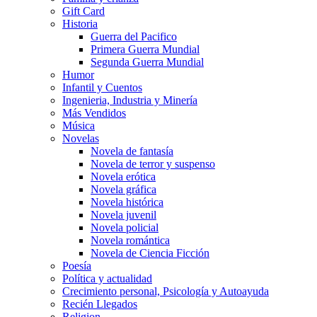
Gift Card
Historia
Guerra del Pacifico
Primera Guerra Mundial
Segunda Guerra Mundial
Humor
Infantil y Cuentos
Ingenieria, Industria y Minería
Más Vendidos
Música
Novelas
Novela de fantasía
Novela de terror y suspenso
Novela erótica
Novela gráfica
Novela histórica
Novela juvenil
Novela policial
Novela romántica
Novela de Ciencia Ficción
Poesía
Política y actualidad
Crecimiento personal, Psicología y Autoayuda
Recién Llegados
Religion