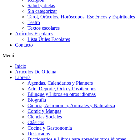
Salud y dietas
Sin categorizar
Tarot, Oráculos, Horóscopos, Esotéricos y Espirituales
Teatro
Textos escolares
Artículos Escolares
Lista Útiles Escolares
Contacto
Menú
Inicio
Artículos De Oficina
Librería
Agendas, Calendarios y Planners
Arte, Deporte, Ocio y Pasatiempos
Bilingue y Libros en otros idiomas
Biografía
Ciencia, Astronomia, Animales y Naturaleza
Comic y Mangas
Ciencias Sociales
Clásicos
Cocina y Gastronomía
Destacados
Diccionarios y Libros para aprender otros idiomas