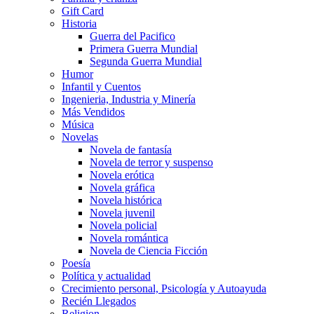
Gift Card
Historia
Guerra del Pacifico
Primera Guerra Mundial
Segunda Guerra Mundial
Humor
Infantil y Cuentos
Ingenieria, Industria y Minería
Más Vendidos
Música
Novelas
Novela de fantasía
Novela de terror y suspenso
Novela erótica
Novela gráfica
Novela histórica
Novela juvenil
Novela policial
Novela romántica
Novela de Ciencia Ficción
Poesía
Política y actualidad
Crecimiento personal, Psicología y Autoayuda
Recién Llegados
Religion