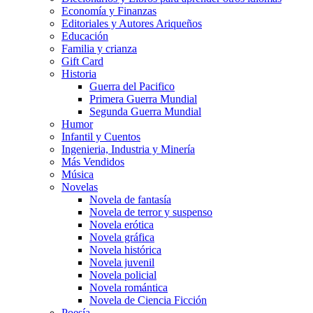
Economía y Finanzas
Editoriales y Autores Ariqueños
Educación
Familia y crianza
Gift Card
Historia
Guerra del Pacifico
Primera Guerra Mundial
Segunda Guerra Mundial
Humor
Infantil y Cuentos
Ingenieria, Industria y Minería
Más Vendidos
Música
Novelas
Novela de fantasía
Novela de terror y suspenso
Novela erótica
Novela gráfica
Novela histórica
Novela juvenil
Novela policial
Novela romántica
Novela de Ciencia Ficción
Poesía