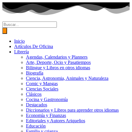
Ir
al
contenido
Búsqueda
de
productos
Inicio
Artículos De Oficina
Librería
Agendas, Calendarios y Planners
Arte, Deporte, Ocio y Pasatiempos
Bilingue y Libros en otros idiomas
Biografía
Ciencia, Astronomia, Animales y Naturaleza
Comic y Mangas
Ciencias Sociales
Clásicos
Cocina y Gastronomía
Destacados
Diccionarios y Libros para aprender otros idiomas
Economía y Finanzas
Editoriales y Autores Ariqueños
Educación
Familia y crianza