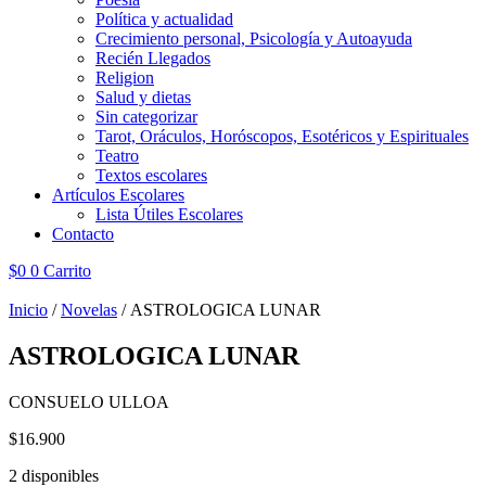
Política y actualidad
Crecimiento personal, Psicología y Autoayuda
Recién Llegados
Religion
Salud y dietas
Sin categorizar
Tarot, Oráculos, Horóscopos, Esotéricos y Espirituales
Teatro
Textos escolares
Artículos Escolares
Lista Útiles Escolares
Contacto
$
0
0
Carrito
Inicio
/
Novelas
/ ASTROLOGICA LUNAR
ASTROLOGICA LUNAR
CONSUELO ULLOA
$
16.900
2 disponibles