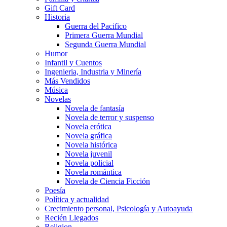
Gift Card
Historia
Guerra del Pacifico
Primera Guerra Mundial
Segunda Guerra Mundial
Humor
Infantil y Cuentos
Ingenieria, Industria y Minería
Más Vendidos
Música
Novelas
Novela de fantasía
Novela de terror y suspenso
Novela erótica
Novela gráfica
Novela histórica
Novela juvenil
Novela policial
Novela romántica
Novela de Ciencia Ficción
Poesía
Política y actualidad
Crecimiento personal, Psicología y Autoayuda
Recién Llegados
Religion