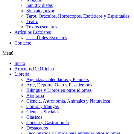
Salud y dietas
Sin categorizar
Tarot, Oráculos, Horóscopos, Esotéricos y Espirituales
Teatro
Textos escolares
Artículos Escolares
Lista Útiles Escolares
Contacto
Menú
Inicio
Artículos De Oficina
Librería
Agendas, Calendarios y Planners
Arte, Deporte, Ocio y Pasatiempos
Bilingue y Libros en otros idiomas
Biografía
Ciencia, Astronomia, Animales y Naturaleza
Comic y Mangas
Ciencias Sociales
Clásicos
Cocina y Gastronomía
Destacados
Diccionarios y Libros para aprender otros idiomas