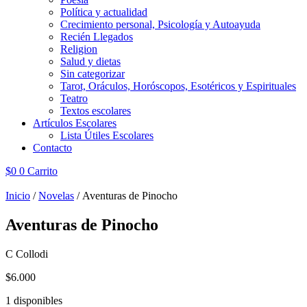
Política y actualidad
Crecimiento personal, Psicología y Autoayuda
Recién Llegados
Religion
Salud y dietas
Sin categorizar
Tarot, Oráculos, Horóscopos, Esotéricos y Espirituales
Teatro
Textos escolares
Artículos Escolares
Lista Útiles Escolares
Contacto
$
0
0
Carrito
Inicio
/
Novelas
/ Aventuras de Pinocho
Aventuras de Pinocho
C Collodi
$
6.000
1 disponibles