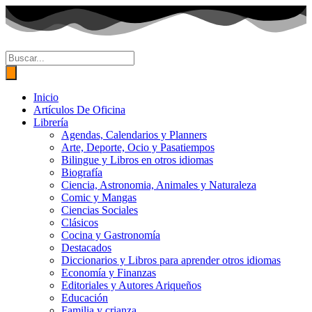
Ir
al
contenido
Búsqueda
de
productos
Inicio
Artículos De Oficina
Librería
Agendas, Calendarios y Planners
Arte, Deporte, Ocio y Pasatiempos
Bilingue y Libros en otros idiomas
Biografía
Ciencia, Astronomia, Animales y Naturaleza
Comic y Mangas
Ciencias Sociales
Clásicos
Cocina y Gastronomía
Destacados
Diccionarios y Libros para aprender otros idiomas
Economía y Finanzas
Editoriales y Autores Ariqueños
Educación
Familia y crianza