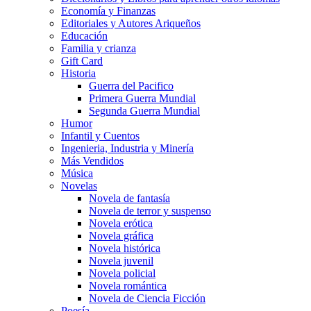
Economía y Finanzas
Editoriales y Autores Ariqueños
Educación
Familia y crianza
Gift Card
Historia
Guerra del Pacifico
Primera Guerra Mundial
Segunda Guerra Mundial
Humor
Infantil y Cuentos
Ingenieria, Industria y Minería
Más Vendidos
Música
Novelas
Novela de fantasía
Novela de terror y suspenso
Novela erótica
Novela gráfica
Novela histórica
Novela juvenil
Novela policial
Novela romántica
Novela de Ciencia Ficción
Poesía