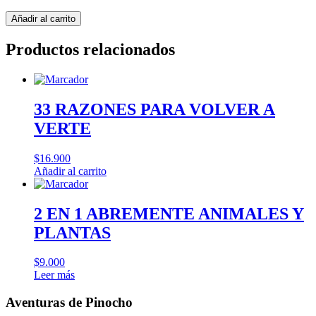
Aventuras
Añadir al carrito
de
Pinocho
Productos relacionados
cantidad
33 RAZONES PARA VOLVER A
VERTE
$
16.900
Añadir al carrito
2 EN 1 ABREMENTE ANIMALES Y
PLANTAS
$
9.000
Leer más
Aventuras de Pinocho