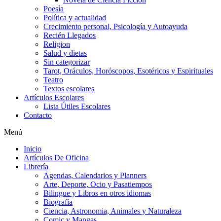
Poesía
Política y actualidad
Crecimiento personal, Psicología y Autoayuda
Recién Llegados
Religion
Salud y dietas
Sin categorizar
Tarot, Oráculos, Horóscopos, Esotéricos y Espirituales
Teatro
Textos escolares
Artículos Escolares
Lista Útiles Escolares
Contacto
Menú
Inicio
Artículos De Oficina
Librería
Agendas, Calendarios y Planners
Arte, Deporte, Ocio y Pasatiempos
Bilingue y Libros en otros idiomas
Biografía
Ciencia, Astronomia, Animales y Naturaleza
Comic y Mangas