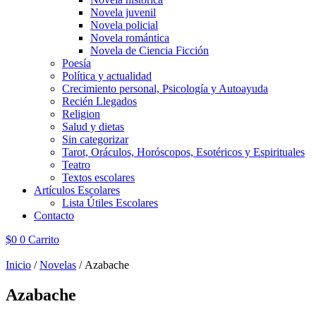
Novela juvenil
Novela policial
Novela romántica
Novela de Ciencia Ficción
Poesía
Política y actualidad
Crecimiento personal, Psicología y Autoayuda
Recién Llegados
Religion
Salud y dietas
Sin categorizar
Tarot, Oráculos, Horóscopos, Esotéricos y Espirituales
Teatro
Textos escolares
Artículos Escolares
Lista Útiles Escolares
Contacto
$
0
0
Carrito
Inicio
/
Novelas
/ Azabache
Azabache