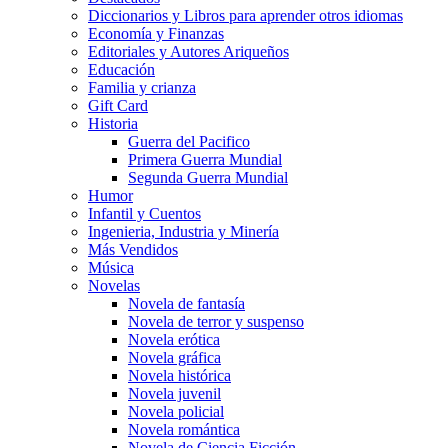
Diccionarios y Libros para aprender otros idiomas
Economía y Finanzas
Editoriales y Autores Ariqueños
Educación
Familia y crianza
Gift Card
Historia
Guerra del Pacifico
Primera Guerra Mundial
Segunda Guerra Mundial
Humor
Infantil y Cuentos
Ingenieria, Industria y Minería
Más Vendidos
Música
Novelas
Novela de fantasía
Novela de terror y suspenso
Novela erótica
Novela gráfica
Novela histórica
Novela juvenil
Novela policial
Novela romántica
Novela de Ciencia Ficción