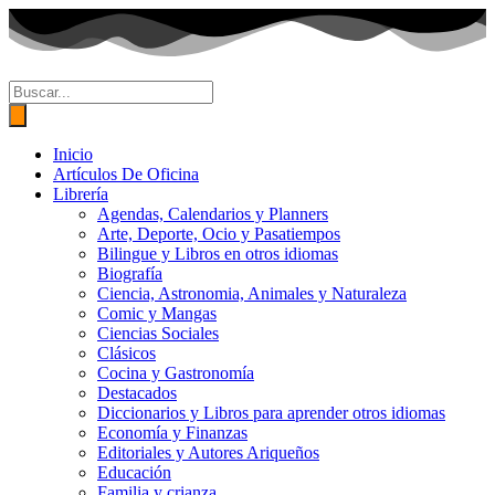
Ir
al
contenido
Búsqueda
de
productos
Inicio
Artículos De Oficina
Librería
Agendas, Calendarios y Planners
Arte, Deporte, Ocio y Pasatiempos
Bilingue y Libros en otros idiomas
Biografía
Ciencia, Astronomia, Animales y Naturaleza
Comic y Mangas
Ciencias Sociales
Clásicos
Cocina y Gastronomía
Destacados
Diccionarios y Libros para aprender otros idiomas
Economía y Finanzas
Editoriales y Autores Ariqueños
Educación
Familia y crianza