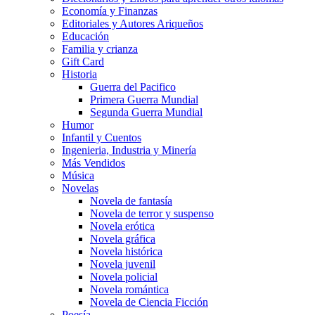
Economía y Finanzas
Editoriales y Autores Ariqueños
Educación
Familia y crianza
Gift Card
Historia
Guerra del Pacifico
Primera Guerra Mundial
Segunda Guerra Mundial
Humor
Infantil y Cuentos
Ingenieria, Industria y Minería
Más Vendidos
Música
Novelas
Novela de fantasía
Novela de terror y suspenso
Novela erótica
Novela gráfica
Novela histórica
Novela juvenil
Novela policial
Novela romántica
Novela de Ciencia Ficción
Poesía