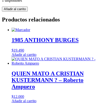
1 disponibles
BALANCE.
Añadir al carrito
POLITICA
Y
Productos relacionados
POLITICAS
DE
LA
CONCERTACION
,
1985 ANTHONY BURGES
EL
cantidad
$
19.490
Añadir al carrito
QUIEN MATO A CRISTIAN
KUSTERMANN ? – Roberto
Ampuero
$
12.000
Añadir al carrito