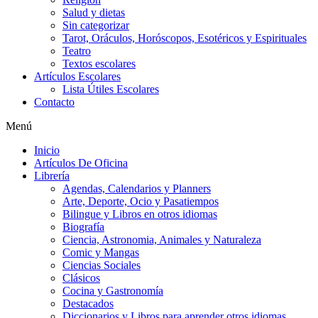
Salud y dietas
Sin categorizar
Tarot, Oráculos, Horóscopos, Esotéricos y Espirituales
Teatro
Textos escolares
Artículos Escolares
Lista Útiles Escolares
Contacto
Menú
Inicio
Artículos De Oficina
Librería
Agendas, Calendarios y Planners
Arte, Deporte, Ocio y Pasatiempos
Bilingue y Libros en otros idiomas
Biografía
Ciencia, Astronomia, Animales y Naturaleza
Comic y Mangas
Ciencias Sociales
Clásicos
Cocina y Gastronomía
Destacados
Diccionarios y Libros para aprender otros idiomas