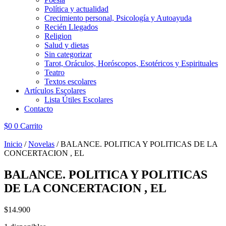
Política y actualidad
Crecimiento personal, Psicología y Autoayuda
Recién Llegados
Religion
Salud y dietas
Sin categorizar
Tarot, Oráculos, Horóscopos, Esotéricos y Espirituales
Teatro
Textos escolares
Artículos Escolares
Lista Útiles Escolares
Contacto
$
0
0
Carrito
Inicio
/
Novelas
/ BALANCE. POLITICA Y POLITICAS DE LA
CONCERTACION , EL
BALANCE. POLITICA Y POLITICAS
DE LA CONCERTACION , EL
$
14.900