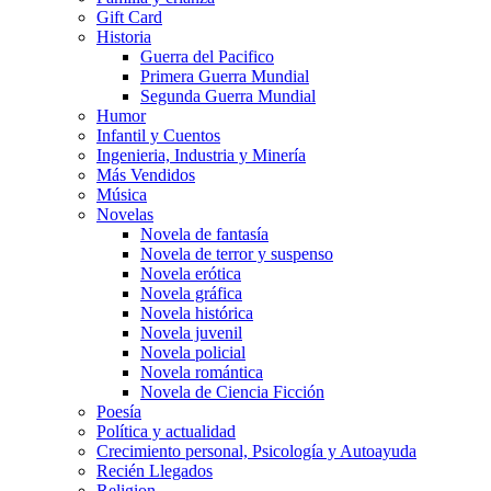
Gift Card
Historia
Guerra del Pacifico
Primera Guerra Mundial
Segunda Guerra Mundial
Humor
Infantil y Cuentos
Ingenieria, Industria y Minería
Más Vendidos
Música
Novelas
Novela de fantasía
Novela de terror y suspenso
Novela erótica
Novela gráfica
Novela histórica
Novela juvenil
Novela policial
Novela romántica
Novela de Ciencia Ficción
Poesía
Política y actualidad
Crecimiento personal, Psicología y Autoayuda
Recién Llegados
Religion