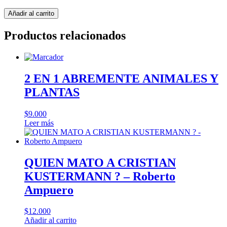
Bastarda
Añadir al carrito
cantidad
Productos relacionados
2 EN 1 ABREMENTE ANIMALES Y
PLANTAS
$
9.000
Leer más
QUIEN MATO A CRISTIAN
KUSTERMANN ? – Roberto
Ampuero
$
12.000
Añadir al carrito