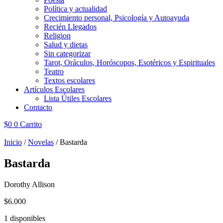
Política y actualidad
Crecimiento personal, Psicología y Autoayuda
Recién Llegados
Religion
Salud y dietas
Sin categorizar
Tarot, Oráculos, Horóscopos, Esotéricos y Espirituales
Teatro
Textos escolares
Artículos Escolares
Lista Útiles Escolares
Contacto
$
0
0
Carrito
Inicio
/
Novelas
/ Bastarda
Bastarda
Dorothy Allison
$
6.000
1 disponibles