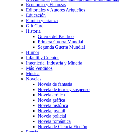
Economía y Finanzas
Editoriales y Autores Ariqueños
Educación
Familia y crianza
Gift Card
Historia
Guerra del Pacifico
Primera Guerra Mundial
Segunda Guerra Mundial
Humor
Infantil y Cuentos
Ingenieria, Industria y Minería
Más Vendidos
Música
Novelas
Novela de fantasía
Novela de terror y suspenso
Novela erótica
Novela gráfica
Novela histórica
Novela juvenil
Novela policial
Novela romántica
Novela de Ciencia Ficción
Poesía