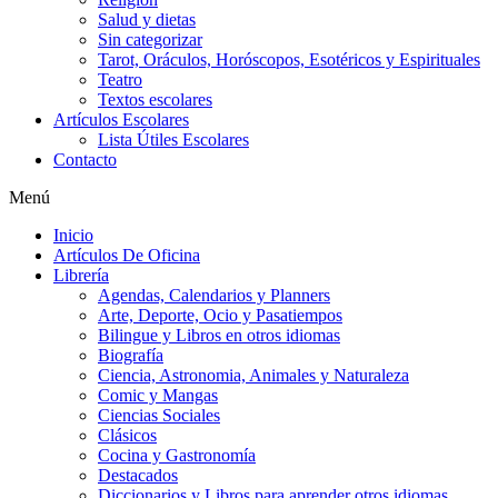
Salud y dietas
Sin categorizar
Tarot, Oráculos, Horóscopos, Esotéricos y Espirituales
Teatro
Textos escolares
Artículos Escolares
Lista Útiles Escolares
Contacto
Menú
Inicio
Artículos De Oficina
Librería
Agendas, Calendarios y Planners
Arte, Deporte, Ocio y Pasatiempos
Bilingue y Libros en otros idiomas
Biografía
Ciencia, Astronomia, Animales y Naturaleza
Comic y Mangas
Ciencias Sociales
Clásicos
Cocina y Gastronomía
Destacados
Diccionarios y Libros para aprender otros idiomas