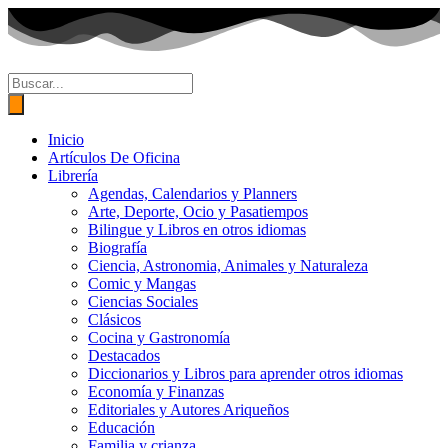
Ir
al
contenido
Búsqueda
de
productos
Inicio
Artículos De Oficina
Librería
Agendas, Calendarios y Planners
Arte, Deporte, Ocio y Pasatiempos
Bilingue y Libros en otros idiomas
Biografía
Ciencia, Astronomia, Animales y Naturaleza
Comic y Mangas
Ciencias Sociales
Clásicos
Cocina y Gastronomía
Destacados
Diccionarios y Libros para aprender otros idiomas
Economía y Finanzas
Editoriales y Autores Ariqueños
Educación
Familia y crianza