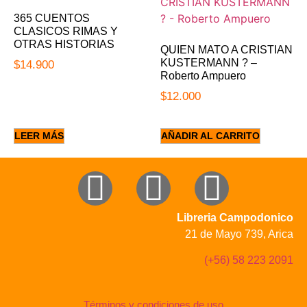
365 CUENTOS
CLASICOS RIMAS Y
OTRAS HISTORIAS
QUIEN MATO A CRISTIAN
KUSTERMANN ? –
$
14.900
Roberto Ampuero
$
12.000
LEER MÁS
AÑADIR AL CARRITO
Libreria Campodonico
21 de Mayo 739, Arica
(+56) 58 223 2091
Términos y condiciones de uso