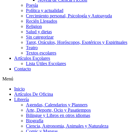
Poesía
Política y actualidad
Crecimiento personal, Psicología y Autoayuda
Recién Llegados
Religion
Salud y dietas
Sin categorizar
Tarot, Oráculos, Horóscopos, Esotéricos y Espirituales
Teatro
Textos escolares
Artículos Escolares
Lista Útiles Escolares
Contacto
Menú
Inicio
Artículos De Oficina
Librería
Agendas, Calendarios y Planners
Arte, Deporte, Ocio y Pasatiempos
Bilingue y Libros en otros idiomas
Biografía
Ciencia, Astronomia, Animales y Naturaleza
Comic y Mangas