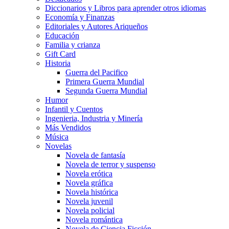
Diccionarios y Libros para aprender otros idiomas
Economía y Finanzas
Editoriales y Autores Ariqueños
Educación
Familia y crianza
Gift Card
Historia
Guerra del Pacifico
Primera Guerra Mundial
Segunda Guerra Mundial
Humor
Infantil y Cuentos
Ingenieria, Industria y Minería
Más Vendidos
Música
Novelas
Novela de fantasía
Novela de terror y suspenso
Novela erótica
Novela gráfica
Novela histórica
Novela juvenil
Novela policial
Novela romántica
Novela de Ciencia Ficción