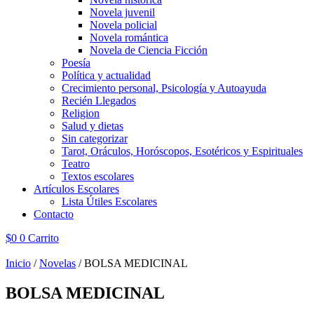
Novela juvenil
Novela policial
Novela romántica
Novela de Ciencia Ficción
Poesía
Política y actualidad
Crecimiento personal, Psicología y Autoayuda
Recién Llegados
Religion
Salud y dietas
Sin categorizar
Tarot, Oráculos, Horóscopos, Esotéricos y Espirituales
Teatro
Textos escolares
Artículos Escolares
Lista Útiles Escolares
Contacto
$
0
0
Carrito
Inicio
/
Novelas
/ BOLSA MEDICINAL
BOLSA MEDICINAL