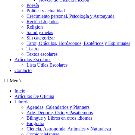
Poesía
Política y actualidad
Crecimiento personal, Psicología y Autoayuda
Recién Llegados
Religion
Salud y dietas
Sin categorizar
Tarot, Oráculos, Horóscopos, Esotéricos y Espirituales
Teatro
Textos escolares
Artículos Escolares
Lista Útiles Escolares
Contacto
Menú
Inicio
Artículos De Oficina
Librería
Agendas, Calendarios y Planners
Arte, Deporte, Ocio y Pasatiempos
Bilingue y Libros en otros idiomas
Biografía
Ciencia, Astronomia, Animales y Naturaleza
Comic y Mangas