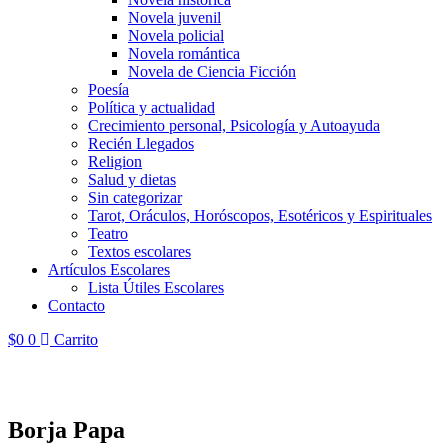
Novela juvenil
Novela policial
Novela romántica
Novela de Ciencia Ficción
Poesía
Política y actualidad
Crecimiento personal, Psicología y Autoayuda
Recién Llegados
Religion
Salud y dietas
Sin categorizar
Tarot, Oráculos, Horóscopos, Esotéricos y Espirituales
Teatro
Textos escolares
Artículos Escolares
Lista Útiles Escolares
Contacto
$
0
0
Carrito
Borja Papa