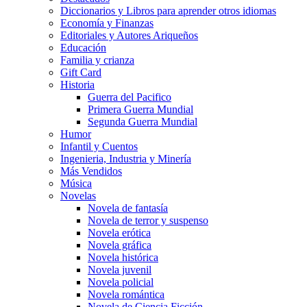
Diccionarios y Libros para aprender otros idiomas
Economía y Finanzas
Editoriales y Autores Ariqueños
Educación
Familia y crianza
Gift Card
Historia
Guerra del Pacifico
Primera Guerra Mundial
Segunda Guerra Mundial
Humor
Infantil y Cuentos
Ingenieria, Industria y Minería
Más Vendidos
Música
Novelas
Novela de fantasía
Novela de terror y suspenso
Novela erótica
Novela gráfica
Novela histórica
Novela juvenil
Novela policial
Novela romántica
Novela de Ciencia Ficción