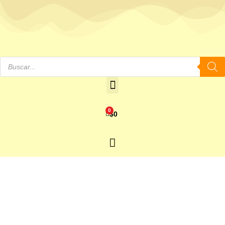
0
$
0