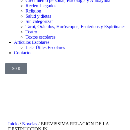
Crecimiento personal, Psicología y Autoayuda
Recién Llegados
Religion
Salud y dietas
Sin categorizar
Tarot, Oráculos, Horóscopos, Esotéricos y Espirituales
Teatro
Textos escolares
Artículos Escolares
Lista Útiles Escolares
Contacto
$
0
0
Inicio
/
Novelas
/ BREVISSIMA RELACION DE LA
DESTRUCCION IN