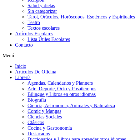
Salud y dietas
Sin categorizar
Tarot, Oráculos, Horóscopos, Esotéricos y Espirituales
Teatro
Textos escolares
Artículos Escolares
Lista Útiles Escolares
Contacto
Menú
Inicio
Artículos De Oficina
Librería
Agendas, Calendarios y Planners
Arte, Deporte, Ocio y Pasatiempos
Bilingue y Libros en otros idiomas
Biografía
Ciencia, Astronomia, Animales y Naturaleza
Comic y Mangas
Ciencias Sociales
Clásicos
Cocina y Gastronomía
Destacados
Diccionarios y Libros para aprender otros idiomas