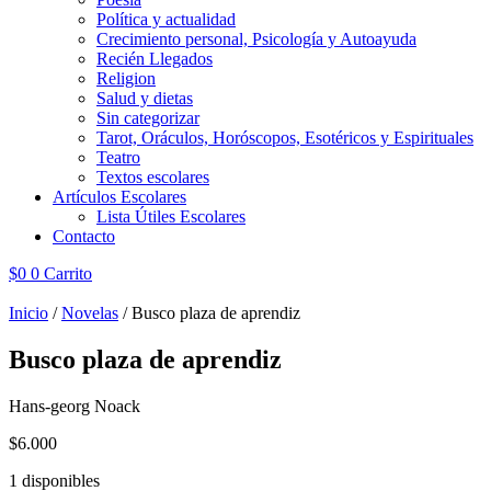
Política y actualidad
Crecimiento personal, Psicología y Autoayuda
Recién Llegados
Religion
Salud y dietas
Sin categorizar
Tarot, Oráculos, Horóscopos, Esotéricos y Espirituales
Teatro
Textos escolares
Artículos Escolares
Lista Útiles Escolares
Contacto
$
0
0
Carrito
Inicio
/
Novelas
/ Busco plaza de aprendiz
Busco plaza de aprendiz
Hans-georg Noack
$
6.000
1 disponibles