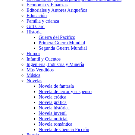
Economía y Finanzas
Editoriales y Autores Ariqueños
Educación
Familia y crianza
Gift Card
Historia
Guerra del Pacifico
Primera Guerra Mundial
Segunda Guerra Mundial
Humor
Infantil y Cuentos
Ingenieria, Industria y Minería
Más Vendidos
Música
Novelas
Novela de fantasía
Novela de terror y suspenso
Novela erótica
Novela gráfica
Novela histórica
Novela juvenil
Novela policial
Novela romántica
Novela de Ciencia Ficción
Poesía