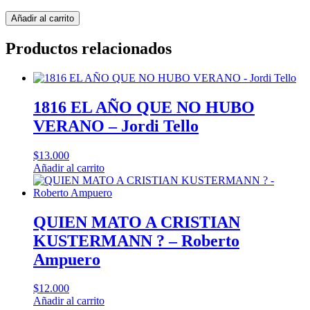
Busco
Añadir al carrito
plaza
de
Productos relacionados
aprendiz
cantidad
1816 EL AÑO QUE NO HUBO
VERANO – Jordi Tello
$
13.000
Añadir al carrito
QUIEN MATO A CRISTIAN
KUSTERMANN ? – Roberto
Ampuero
$
12.000
Añadir al carrito