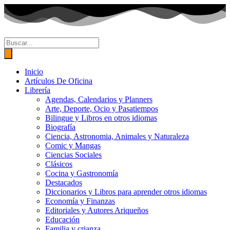
Ir
al
contenido
Búsqueda
de
productos
Inicio
Artículos De Oficina
Librería
Agendas, Calendarios y Planners
Arte, Deporte, Ocio y Pasatiempos
Bilingue y Libros en otros idiomas
Biografía
Ciencia, Astronomia, Animales y Naturaleza
Comic y Mangas
Ciencias Sociales
Clásicos
Cocina y Gastronomía
Destacados
Diccionarios y Libros para aprender otros idiomas
Economía y Finanzas
Editoriales y Autores Ariqueños
Educación
Familia y crianza