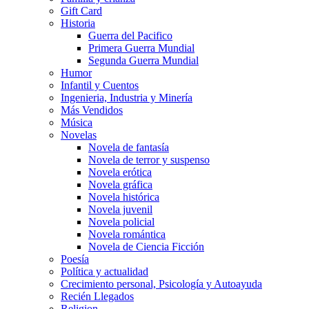
Gift Card
Historia
Guerra del Pacifico
Primera Guerra Mundial
Segunda Guerra Mundial
Humor
Infantil y Cuentos
Ingenieria, Industria y Minería
Más Vendidos
Música
Novelas
Novela de fantasía
Novela de terror y suspenso
Novela erótica
Novela gráfica
Novela histórica
Novela juvenil
Novela policial
Novela romántica
Novela de Ciencia Ficción
Poesía
Política y actualidad
Crecimiento personal, Psicología y Autoayuda
Recién Llegados
Religion