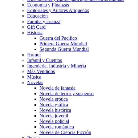
Economía y Finanzas
Editoriales y Autores Ariqueños
Educación
Familia y crianza
Gift Card
Historia
Guerra del Pacifico
Primera Guerra Mundial
Segunda Guerra Mundial
Humor
Infantil y Cuentos
Ingenieria, Industria y Minería
Más Vendidos
Música
Novelas
Novela de fantasía
Novela de terror y suspenso
Novela erótica
Novela gráfica
Novela histórica
Novela juvenil
Novela policial
Novela romántica
Novela de Ciencia Ficción
Poesía