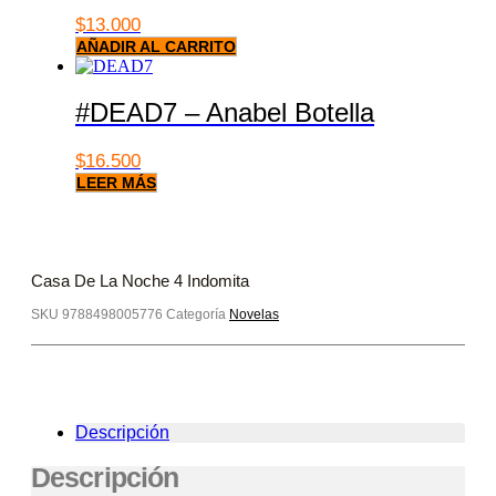
$
13.000
AÑADIR AL CARRITO
#DEAD7 – Anabel Botella
$
16.500
LEER MÁS
Casa De La Noche 4 Indomita
SKU
9788498005776
Categoría
Novelas
Descripción
Descripción