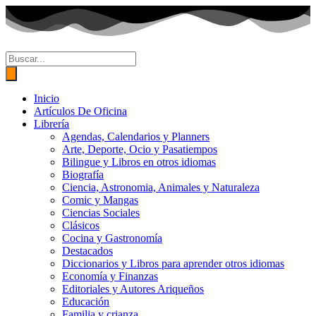
Ir
al
contenido
Búsqueda
de
productos
Inicio
Artículos De Oficina
Librería
Agendas, Calendarios y Planners
Arte, Deporte, Ocio y Pasatiempos
Bilingue y Libros en otros idiomas
Biografía
Ciencia, Astronomia, Animales y Naturaleza
Comic y Mangas
Ciencias Sociales
Clásicos
Cocina y Gastronomía
Destacados
Diccionarios y Libros para aprender otros idiomas
Economía y Finanzas
Editoriales y Autores Ariqueños
Educación
Familia y crianza