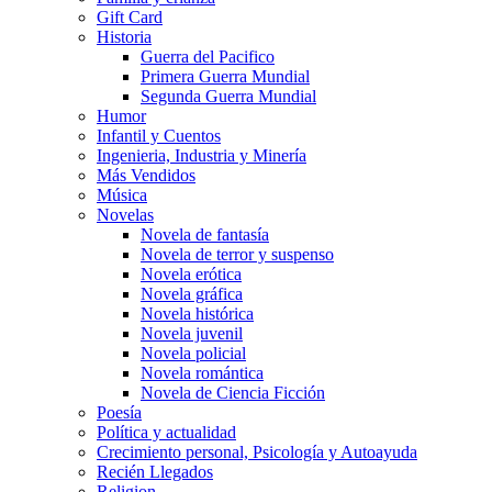
Gift Card
Historia
Guerra del Pacifico
Primera Guerra Mundial
Segunda Guerra Mundial
Humor
Infantil y Cuentos
Ingenieria, Industria y Minería
Más Vendidos
Música
Novelas
Novela de fantasía
Novela de terror y suspenso
Novela erótica
Novela gráfica
Novela histórica
Novela juvenil
Novela policial
Novela romántica
Novela de Ciencia Ficción
Poesía
Política y actualidad
Crecimiento personal, Psicología y Autoayuda
Recién Llegados
Religion