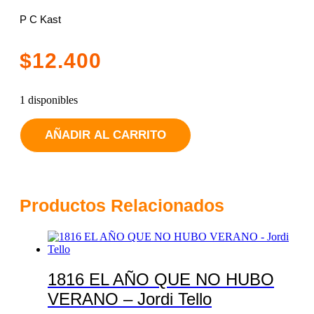
P C Kast
$
12.400
1 disponibles
Casa
AÑADIR AL CARRITO
de
la
noche
4
Indomita
cantidad
Productos Relacionados
1816 EL AÑO QUE NO HUBO
VERANO – Jordi Tello