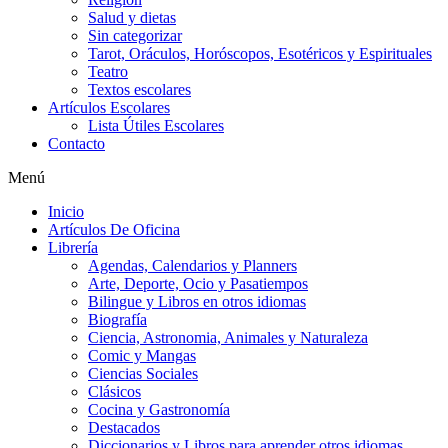
Salud y dietas
Sin categorizar
Tarot, Oráculos, Horóscopos, Esotéricos y Espirituales
Teatro
Textos escolares
Artículos Escolares
Lista Útiles Escolares
Contacto
Menú
Inicio
Artículos De Oficina
Librería
Agendas, Calendarios y Planners
Arte, Deporte, Ocio y Pasatiempos
Bilingue y Libros en otros idiomas
Biografía
Ciencia, Astronomia, Animales y Naturaleza
Comic y Mangas
Ciencias Sociales
Clásicos
Cocina y Gastronomía
Destacados
Diccionarios y Libros para aprender otros idiomas