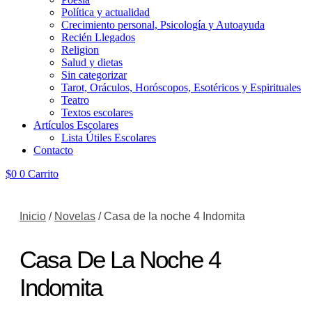
Política y actualidad
Crecimiento personal, Psicología y Autoayuda
Recién Llegados
Religion
Salud y dietas
Sin categorizar
Tarot, Oráculos, Horóscopos, Esotéricos y Espirituales
Teatro
Textos escolares
Artículos Escolares
Lista Útiles Escolares
Contacto
$
0
0
Carrito
Inicio
/
Novelas
/ Casa de la noche 4 Indomita
Casa De La Noche 4
Indomita