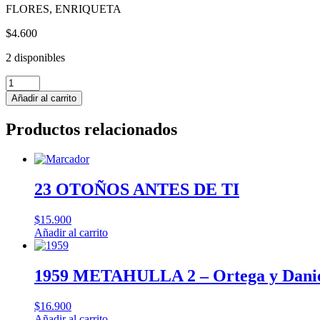
FLORES, ENRIQUETA
$
4.600
2 disponibles
CASI,
CASI
Añadir al carrito
PRIMOS,
LOS
Productos relacionados
cantidad
23 OTOÑOS ANTES DE TI
$
15.900
Añadir al carrito
1959 METAHULLA 2 – Ortega y Dani
$
16.900
Añadir al carrito