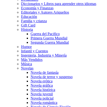
Diccionarios y Libros para aprender otros idiomas
Economía y Finanzas
Editoriales y Autores Ariqueños
Educación
Familia y crianza
Gift Card
Historia
Guerra del Pacifico
Primera Guerra Mundial
Segunda Guerra Mundial
Humor
Infantil y Cuentos
Ingenieria, Industria y Minería
Más Vendidos
Música
Novelas
Novela de fantasía
Novela de terror y suspenso
Novela erótica
Novela gráfica
Novela histórica
Novela juvenil
Novela policial
Novela romántica
Novela de Ciencia Ficción