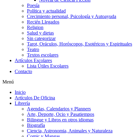
Poesía
Política y actualidad
Crecimiento personal, Psicología y Autoayuda
Recién Llegados
Religion
Salud y dietas
Sin categorizar
Tarot, Oráculos, Horóscopos, Esotéricos y Espirituales
Teatro
Textos escolares
Artículos Escolares
Lista Útiles Escolares
Contacto
Menú
Inicio
Artículos De Oficina
Librería
Agendas, Calendarios y Planners
Arte, Deporte, Ocio y Pasatiempos
Bilingue y Libros en otros idiomas
Biografía
Ciencia, Astronomia, Animales y Naturaleza
Comic y Mangas