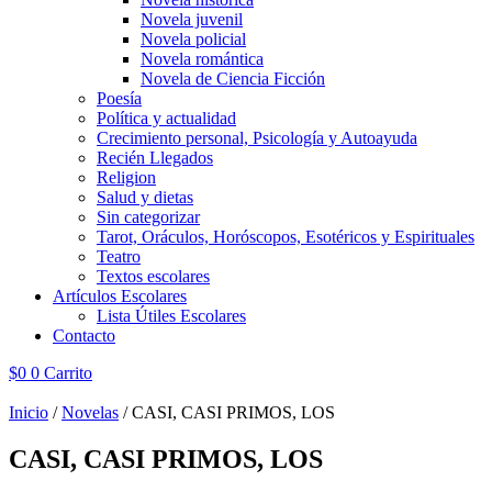
Novela juvenil
Novela policial
Novela romántica
Novela de Ciencia Ficción
Poesía
Política y actualidad
Crecimiento personal, Psicología y Autoayuda
Recién Llegados
Religion
Salud y dietas
Sin categorizar
Tarot, Oráculos, Horóscopos, Esotéricos y Espirituales
Teatro
Textos escolares
Artículos Escolares
Lista Útiles Escolares
Contacto
$
0
0
Carrito
Inicio
/
Novelas
/ CASI, CASI PRIMOS, LOS
CASI, CASI PRIMOS, LOS