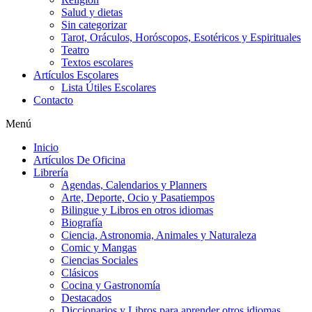
Salud y dietas
Sin categorizar
Tarot, Oráculos, Horóscopos, Esotéricos y Espirituales
Teatro
Textos escolares
Artículos Escolares
Lista Útiles Escolares
Contacto
Menú
Inicio
Artículos De Oficina
Librería
Agendas, Calendarios y Planners
Arte, Deporte, Ocio y Pasatiempos
Bilingue y Libros en otros idiomas
Biografía
Ciencia, Astronomia, Animales y Naturaleza
Comic y Mangas
Ciencias Sociales
Clásicos
Cocina y Gastronomía
Destacados
Diccionarios y Libros para aprender otros idiomas