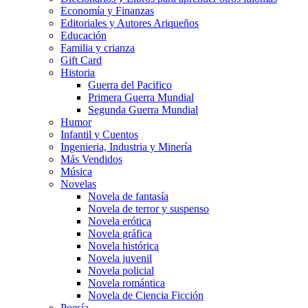
Economía y Finanzas
Editoriales y Autores Ariqueños
Educación
Familia y crianza
Gift Card
Historia
Guerra del Pacifico
Primera Guerra Mundial
Segunda Guerra Mundial
Humor
Infantil y Cuentos
Ingenieria, Industria y Minería
Más Vendidos
Música
Novelas
Novela de fantasía
Novela de terror y suspenso
Novela erótica
Novela gráfica
Novela histórica
Novela juvenil
Novela policial
Novela romántica
Novela de Ciencia Ficción
Poesía