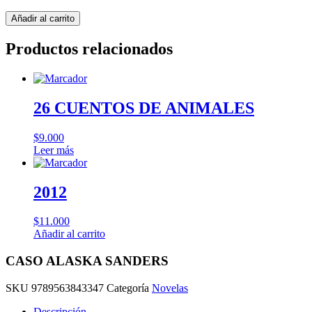
CASO
Añadir al carrito
ALASKA
SANDERS
Productos relacionados
cantidad
26 CUENTOS DE ANIMALES
$
9.000
Leer más
2012
$
11.000
Añadir al carrito
CASO ALASKA SANDERS
SKU
9789563843347
Categoría
Novelas
Descripción