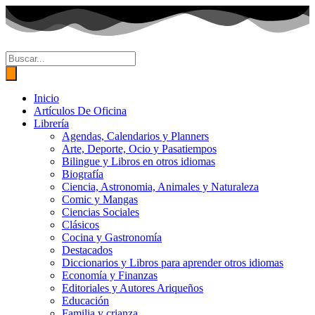
Ir
al
contenido
Búsqueda
de
productos
Inicio
Artículos De Oficina
Librería
Agendas, Calendarios y Planners
Arte, Deporte, Ocio y Pasatiempos
Bilingue y Libros en otros idiomas
Biografía
Ciencia, Astronomia, Animales y Naturaleza
Comic y Mangas
Ciencias Sociales
Clásicos
Cocina y Gastronomía
Destacados
Diccionarios y Libros para aprender otros idiomas
Economía y Finanzas
Editoriales y Autores Ariqueños
Educación
Familia y crianza