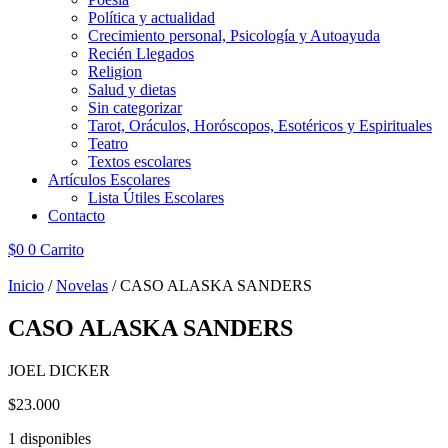
Política y actualidad
Crecimiento personal, Psicología y Autoayuda
Recién Llegados
Religion
Salud y dietas
Sin categorizar
Tarot, Oráculos, Horóscopos, Esotéricos y Espirituales
Teatro
Textos escolares
Artículos Escolares
Lista Útiles Escolares
Contacto
$
0
0
Carrito
Inicio
/
Novelas
/ CASO ALASKA SANDERS
CASO ALASKA SANDERS
JOEL DICKER
$
23.000
1 disponibles