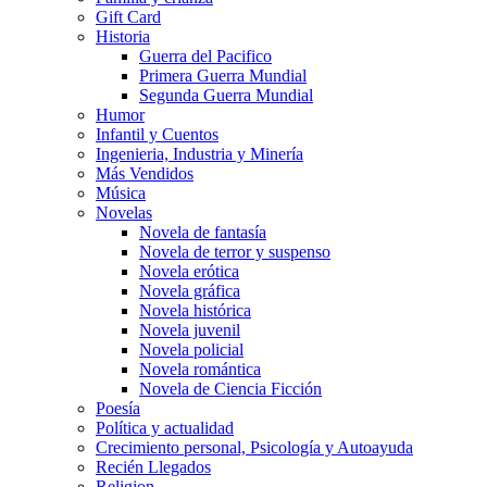
Gift Card
Historia
Guerra del Pacifico
Primera Guerra Mundial
Segunda Guerra Mundial
Humor
Infantil y Cuentos
Ingenieria, Industria y Minería
Más Vendidos
Música
Novelas
Novela de fantasía
Novela de terror y suspenso
Novela erótica
Novela gráfica
Novela histórica
Novela juvenil
Novela policial
Novela romántica
Novela de Ciencia Ficción
Poesía
Política y actualidad
Crecimiento personal, Psicología y Autoayuda
Recién Llegados
Religion