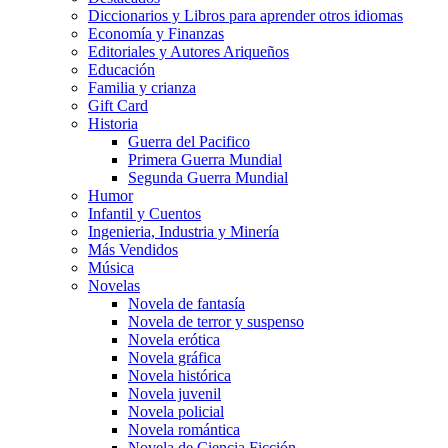
Diccionarios y Libros para aprender otros idiomas
Economía y Finanzas
Editoriales y Autores Ariqueños
Educación
Familia y crianza
Gift Card
Historia
Guerra del Pacifico
Primera Guerra Mundial
Segunda Guerra Mundial
Humor
Infantil y Cuentos
Ingenieria, Industria y Minería
Más Vendidos
Música
Novelas
Novela de fantasía
Novela de terror y suspenso
Novela erótica
Novela gráfica
Novela histórica
Novela juvenil
Novela policial
Novela romántica
Novela de Ciencia Ficción