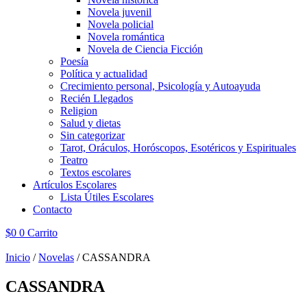
Novela juvenil
Novela policial
Novela romántica
Novela de Ciencia Ficción
Poesía
Política y actualidad
Crecimiento personal, Psicología y Autoayuda
Recién Llegados
Religion
Salud y dietas
Sin categorizar
Tarot, Oráculos, Horóscopos, Esotéricos y Espirituales
Teatro
Textos escolares
Artículos Escolares
Lista Útiles Escolares
Contacto
$
0
0
Carrito
Inicio
/
Novelas
/ CASSANDRA
CASSANDRA