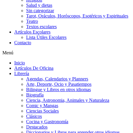
Salud y dietas
Sin categorizar
Tarot, Oráculos, Horóscopos, Esotéricos y Espirituales
Teatro
Textos escolares
Artículos Escolares
Lista Útiles Escolares
Contacto
Menú
Inicio
Artículos De Oficina
Librería
Agendas, Calendarios y Planners
Arte, Deporte, Ocio y Pasatiempos
Bilingue y Libros en otros idiomas
Biografía
Ciencia, Astronomia, Animales y Naturaleza
Comic y Mangas
Ciencias Sociales
Clásicos
Cocina y Gastronomía
Destacados
Diccionarios y Libros para aprender otros idiomas