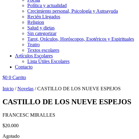
Política y actualidad
Crecimiento personal, Psicología y Autoayuda
Recién Llegados
Religion
Salud y dietas
Sin categorizar
Tarot, Oráculos, Horóscopos, Esotéricos y Espirituales
Teatro
Textos escolares
Artículos Escolares
Lista Útiles Escolares
Contacto
$
0
0
Carrito
Inicio
/
Novelas
/ CASTILLO DE LOS NUEVE ESPEJOS
CASTILLO DE LOS NUEVE ESPEJOS
FRANCESC MIRALLES
$
20.000
Agotado