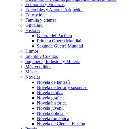
Economía y Finanzas
Editoriales y Autores Ariqueños
Educación
Familia y crianza
Gift Card
Historia
Guerra del Pacifico
Primera Guerra Mundial
Segunda Guerra Mundial
Humor
Infantil y Cuentos
Ingenieria, Industria y Minería
Más Vendidos
Música
Novelas
Novela de fantasía
Novela de terror y suspenso
Novela erótica
Novela gráfica
Novela histórica
Novela juvenil
Novela policial
Novela romántica
Novela de Ciencia Ficción
Poesía