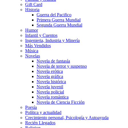
Gift Card
Historia
Guerra del Pacifico
Primera Guerra Mundial
Segunda Guerra Mundial
Humor
Infantil y Cuentos
Ingenieria, Industria y Minería
Más Vendidos
Música
Novelas
Novela de fantasía
Novela de terror y suspenso
Novela erótica
Novela gráfica
Novela histórica
Novela juvenil
Novela policial
Novela romántica
Novela de Ciencia Ficción
Poesía
Política y actualidad
Crecimiento personal, Psicología y Autoayuda
Recién Llegados
Religion