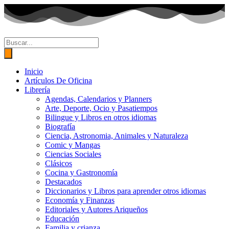
Ir
al
contenido
Búsqueda
de
productos
Inicio
Artículos De Oficina
Librería
Agendas, Calendarios y Planners
Arte, Deporte, Ocio y Pasatiempos
Bilingue y Libros en otros idiomas
Biografía
Ciencia, Astronomia, Animales y Naturaleza
Comic y Mangas
Ciencias Sociales
Clásicos
Cocina y Gastronomía
Destacados
Diccionarios y Libros para aprender otros idiomas
Economía y Finanzas
Editoriales y Autores Ariqueños
Educación
Familia y crianza