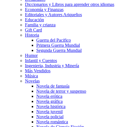
Diccionarios y Libros para aprender otros idiomas
Economía y Finanzas
Editoriales y Autores Ariqueños
Educación
Familia y crianza
Gift Card
Historia
Guerra del Pacifico
Primera Guerra Mundial
Segunda Guerra Mundial
Humor
Infantil y Cuentos
Ingenieria, Industria y Minería
Más Vendidos
Música
Novelas
Novela de fantasía
Novela de terror y suspenso
Novela erótica
Novela gráfica
Novela histórica
Novela juvenil
Novela policial
Novela romántica
Novela de Ciencia Ficción