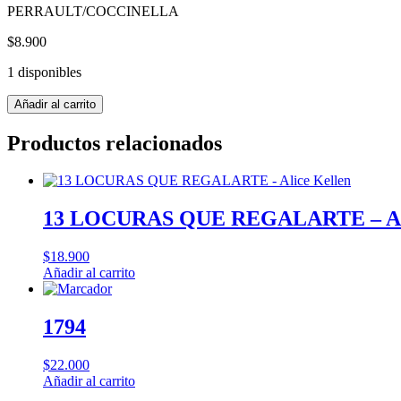
PERRAULT/COCCINELLA
$
8.900
1 disponibles
CENICIENTA,
Añadir al carrito
LA
-
Productos relacionados
CUENTOS
PARA
JUGAR
cantidad
13 LOCURAS QUE REGALARTE – Ali
$
18.900
Añadir al carrito
1794
$
22.000
Añadir al carrito