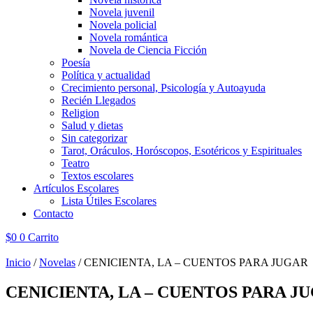
Novela juvenil
Novela policial
Novela romántica
Novela de Ciencia Ficción
Poesía
Política y actualidad
Crecimiento personal, Psicología y Autoayuda
Recién Llegados
Religion
Salud y dietas
Sin categorizar
Tarot, Oráculos, Horóscopos, Esotéricos y Espirituales
Teatro
Textos escolares
Artículos Escolares
Lista Útiles Escolares
Contacto
$
0
0
Carrito
Inicio
/
Novelas
/ CENICIENTA, LA – CUENTOS PARA JUGAR
CENICIENTA, LA – CUENTOS PARA J