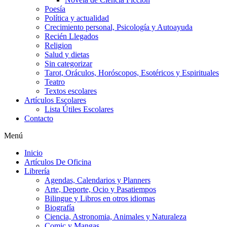
Poesía
Política y actualidad
Crecimiento personal, Psicología y Autoayuda
Recién Llegados
Religion
Salud y dietas
Sin categorizar
Tarot, Oráculos, Horóscopos, Esotéricos y Espirituales
Teatro
Textos escolares
Artículos Escolares
Lista Útiles Escolares
Contacto
Menú
Inicio
Artículos De Oficina
Librería
Agendas, Calendarios y Planners
Arte, Deporte, Ocio y Pasatiempos
Bilingue y Libros en otros idiomas
Biografía
Ciencia, Astronomia, Animales y Naturaleza
Comic y Mangas