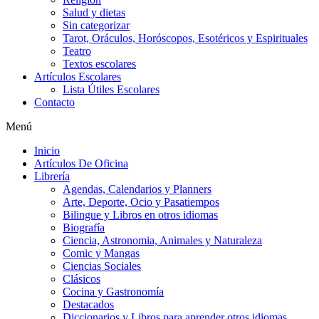
Salud y dietas
Sin categorizar
Tarot, Oráculos, Horóscopos, Esotéricos y Espirituales
Teatro
Textos escolares
Artículos Escolares
Lista Útiles Escolares
Contacto
Menú
Inicio
Artículos De Oficina
Librería
Agendas, Calendarios y Planners
Arte, Deporte, Ocio y Pasatiempos
Bilingue y Libros en otros idiomas
Biografía
Ciencia, Astronomia, Animales y Naturaleza
Comic y Mangas
Ciencias Sociales
Clásicos
Cocina y Gastronomía
Destacados
Diccionarios y Libros para aprender otros idiomas