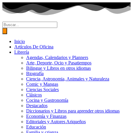
Ir
al
contenido
Búsqueda
de
productos
Inicio
Artículos De Oficina
Librería
Agendas, Calendarios y Planners
Arte, Deporte, Ocio y Pasatiempos
Bilingue y Libros en otros idiomas
Biografía
Ciencia, Astronomia, Animales y Naturaleza
Comic y Mangas
Ciencias Sociales
Clásicos
Cocina y Gastronomía
Destacados
Diccionarios y Libros para aprender otros idiomas
Economía y Finanzas
Editoriales y Autores Ariqueños
Educación
Familia y crianza