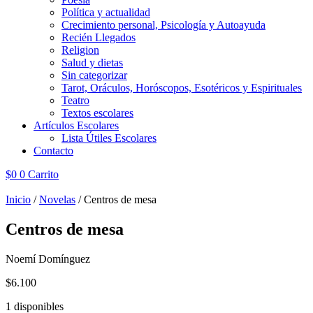
Política y actualidad
Crecimiento personal, Psicología y Autoayuda
Recién Llegados
Religion
Salud y dietas
Sin categorizar
Tarot, Oráculos, Horóscopos, Esotéricos y Espirituales
Teatro
Textos escolares
Artículos Escolares
Lista Útiles Escolares
Contacto
$
0
0
Carrito
Inicio
/
Novelas
/ Centros de mesa
Centros de mesa
Noemí Domínguez
$
6.100
1 disponibles