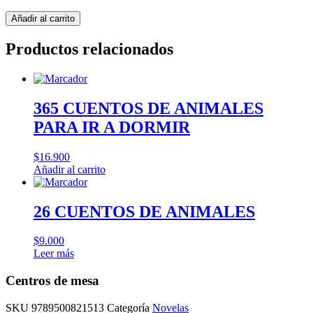
Centros
Añadir al carrito
de
mesa
Productos relacionados
cantidad
365 CUENTOS DE ANIMALES
PARA IR A DORMIR
$
16.900
Añadir al carrito
26 CUENTOS DE ANIMALES
$
9.000
Leer más
Centros de mesa
SKU
9789500821513
Categoría
Novelas