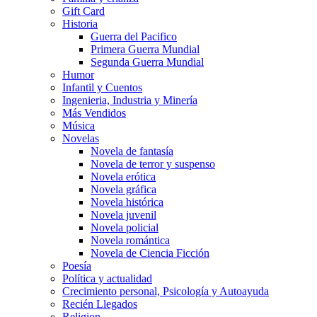
Gift Card
Historia
Guerra del Pacifico
Primera Guerra Mundial
Segunda Guerra Mundial
Humor
Infantil y Cuentos
Ingenieria, Industria y Minería
Más Vendidos
Música
Novelas
Novela de fantasía
Novela de terror y suspenso
Novela erótica
Novela gráfica
Novela histórica
Novela juvenil
Novela policial
Novela romántica
Novela de Ciencia Ficción
Poesía
Política y actualidad
Crecimiento personal, Psicología y Autoayuda
Recién Llegados
Religion