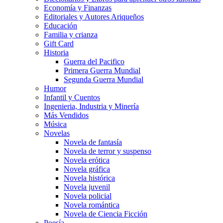
Economía y Finanzas
Editoriales y Autores Ariqueños
Educación
Familia y crianza
Gift Card
Historia
Guerra del Pacifico
Primera Guerra Mundial
Segunda Guerra Mundial
Humor
Infantil y Cuentos
Ingenieria, Industria y Minería
Más Vendidos
Música
Novelas
Novela de fantasía
Novela de terror y suspenso
Novela erótica
Novela gráfica
Novela histórica
Novela juvenil
Novela policial
Novela romántica
Novela de Ciencia Ficción
Poesía