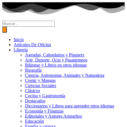
Ir
al
contenido
Búsqueda
de
productos
Inicio
Artículos De Oficina
Librería
Agendas, Calendarios y Planners
Arte, Deporte, Ocio y Pasatiempos
Bilingue y Libros en otros idiomas
Biografía
Ciencia, Astronomia, Animales y Naturaleza
Comic y Mangas
Ciencias Sociales
Clásicos
Cocina y Gastronomía
Destacados
Diccionarios y Libros para aprender otros idiomas
Economía y Finanzas
Editoriales y Autores Ariqueños
Educación
Familia y crianza