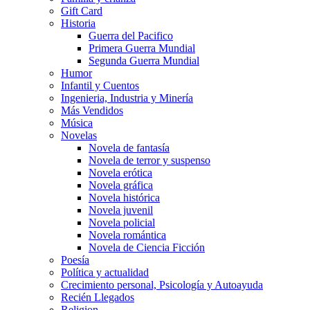
Gift Card
Historia
Guerra del Pacifico
Primera Guerra Mundial
Segunda Guerra Mundial
Humor
Infantil y Cuentos
Ingenieria, Industria y Minería
Más Vendidos
Música
Novelas
Novela de fantasía
Novela de terror y suspenso
Novela erótica
Novela gráfica
Novela histórica
Novela juvenil
Novela policial
Novela romántica
Novela de Ciencia Ficción
Poesía
Política y actualidad
Crecimiento personal, Psicología y Autoayuda
Recién Llegados
Religion