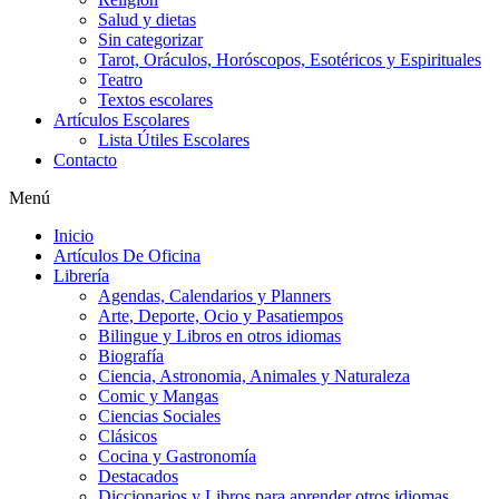
Salud y dietas
Sin categorizar
Tarot, Oráculos, Horóscopos, Esotéricos y Espirituales
Teatro
Textos escolares
Artículos Escolares
Lista Útiles Escolares
Contacto
Menú
Inicio
Artículos De Oficina
Librería
Agendas, Calendarios y Planners
Arte, Deporte, Ocio y Pasatiempos
Bilingue y Libros en otros idiomas
Biografía
Ciencia, Astronomia, Animales y Naturaleza
Comic y Mangas
Ciencias Sociales
Clásicos
Cocina y Gastronomía
Destacados
Diccionarios y Libros para aprender otros idiomas