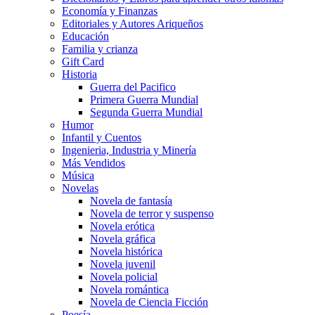
Economía y Finanzas
Editoriales y Autores Ariqueños
Educación
Familia y crianza
Gift Card
Historia
Guerra del Pacifico
Primera Guerra Mundial
Segunda Guerra Mundial
Humor
Infantil y Cuentos
Ingenieria, Industria y Minería
Más Vendidos
Música
Novelas
Novela de fantasía
Novela de terror y suspenso
Novela erótica
Novela gráfica
Novela histórica
Novela juvenil
Novela policial
Novela romántica
Novela de Ciencia Ficción
Poesía