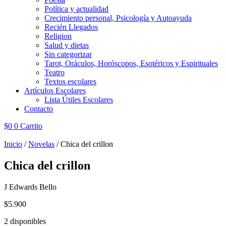
Política y actualidad
Crecimiento personal, Psicología y Autoayuda
Recién Llegados
Religion
Salud y dietas
Sin categorizar
Tarot, Oráculos, Horóscopos, Esotéricos y Espirituales
Teatro
Textos escolares
Artículos Escolares
Lista Útiles Escolares
Contacto
$
0
0
Carrito
Inicio
/
Novelas
/ Chica del crillon
Chica del crillon
J Edwards Bello
$
5.900
2 disponibles