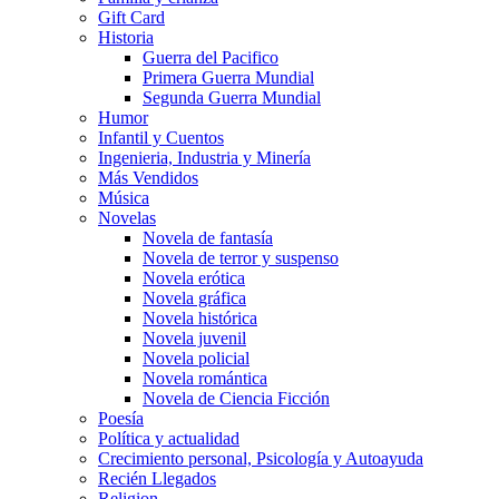
Gift Card
Historia
Guerra del Pacifico
Primera Guerra Mundial
Segunda Guerra Mundial
Humor
Infantil y Cuentos
Ingenieria, Industria y Minería
Más Vendidos
Música
Novelas
Novela de fantasía
Novela de terror y suspenso
Novela erótica
Novela gráfica
Novela histórica
Novela juvenil
Novela policial
Novela romántica
Novela de Ciencia Ficción
Poesía
Política y actualidad
Crecimiento personal, Psicología y Autoayuda
Recién Llegados
Religion