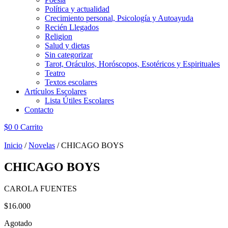
Política y actualidad
Crecimiento personal, Psicología y Autoayuda
Recién Llegados
Religion
Salud y dietas
Sin categorizar
Tarot, Oráculos, Horóscopos, Esotéricos y Espirituales
Teatro
Textos escolares
Artículos Escolares
Lista Útiles Escolares
Contacto
$
0
0
Carrito
Inicio
/
Novelas
/ CHICAGO BOYS
CHICAGO BOYS
CAROLA FUENTES
$
16.000
Agotado