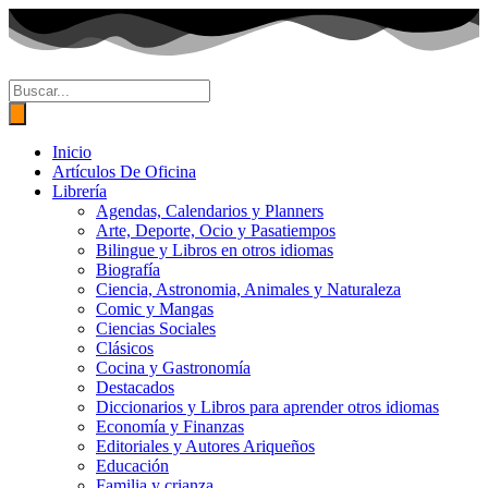
Ir
al
contenido
Búsqueda
de
productos
Inicio
Artículos De Oficina
Librería
Agendas, Calendarios y Planners
Arte, Deporte, Ocio y Pasatiempos
Bilingue y Libros en otros idiomas
Biografía
Ciencia, Astronomia, Animales y Naturaleza
Comic y Mangas
Ciencias Sociales
Clásicos
Cocina y Gastronomía
Destacados
Diccionarios y Libros para aprender otros idiomas
Economía y Finanzas
Editoriales y Autores Ariqueños
Educación
Familia y crianza