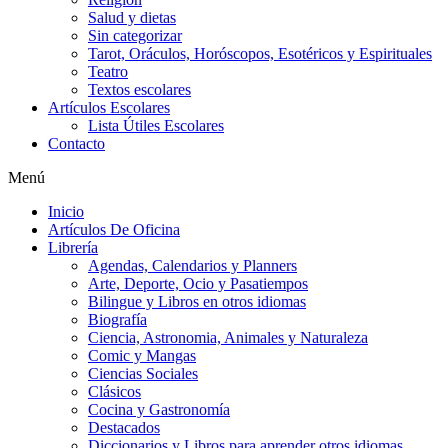
Salud y dietas
Sin categorizar
Tarot, Oráculos, Horóscopos, Esotéricos y Espirituales
Teatro
Textos escolares
Artículos Escolares
Lista Útiles Escolares
Contacto
Menú
Inicio
Artículos De Oficina
Librería
Agendas, Calendarios y Planners
Arte, Deporte, Ocio y Pasatiempos
Bilingue y Libros en otros idiomas
Biografía
Ciencia, Astronomia, Animales y Naturaleza
Comic y Mangas
Ciencias Sociales
Clásicos
Cocina y Gastronomía
Destacados
Diccionarios y Libros para aprender otros idiomas