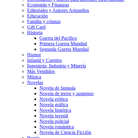
Economía y Finanzas
Editoriales y Autores Ariqueños
Educación
Familia y crianza
Gift Card
Historia
Guerra del Pacifico
Primera Guerra Mundial
Segunda Guerra Mundial
Humor
Infantil y Cuentos
Ingenieria, Industria y Minería
Más Vendidos
Música
Novelas
Novela de fantasía
Novela de terror y suspenso
Novela erótica
Novela gráfica
Novela histórica
Novela juvenil
Novela policial
Novela romántica
Novela de Ciencia Ficción
Poesía