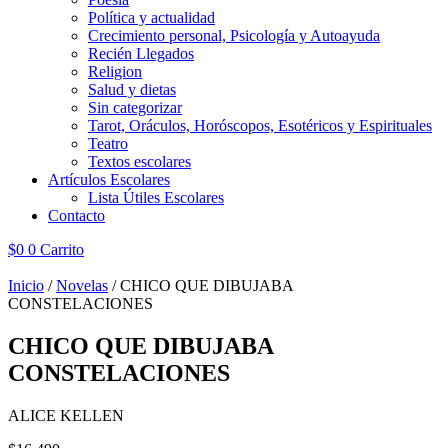
Política y actualidad
Crecimiento personal, Psicología y Autoayuda
Recién Llegados
Religion
Salud y dietas
Sin categorizar
Tarot, Oráculos, Horóscopos, Esotéricos y Espirituales
Teatro
Textos escolares
Artículos Escolares
Lista Útiles Escolares
Contacto
$
0
0
Carrito
Inicio
/
Novelas
/ CHICO QUE DIBUJABA
CONSTELACIONES
CHICO QUE DIBUJABA
CONSTELACIONES
ALICE KELLEN