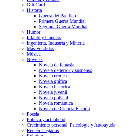
Gift Card
Historia
Guerra del Pacifico
Primera Guerra Mundial
Segunda Guerra Mundial
Humor
Infantil y Cuentos
Ingenieria, Industria y Minería
Más Vendidos
Música
Novelas
Novela de fantasía
Novela de terror y suspenso
Novela erótica
Novela gráfica
Novela histórica
Novela juvenil
Novela policial
Novela romántica
Novela de Ciencia Ficción
Poesía
Política y actualidad
Crecimiento personal, Psicología y Autoayuda
Recién Llegados
Religion