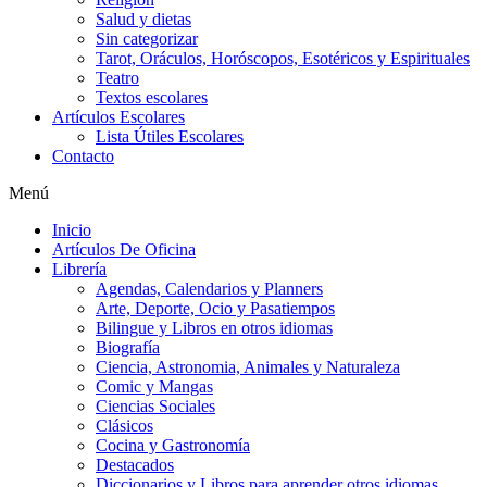
Salud y dietas
Sin categorizar
Tarot, Oráculos, Horóscopos, Esotéricos y Espirituales
Teatro
Textos escolares
Artículos Escolares
Lista Útiles Escolares
Contacto
Menú
Inicio
Artículos De Oficina
Librería
Agendas, Calendarios y Planners
Arte, Deporte, Ocio y Pasatiempos
Bilingue y Libros en otros idiomas
Biografía
Ciencia, Astronomia, Animales y Naturaleza
Comic y Mangas
Ciencias Sociales
Clásicos
Cocina y Gastronomía
Destacados
Diccionarios y Libros para aprender otros idiomas