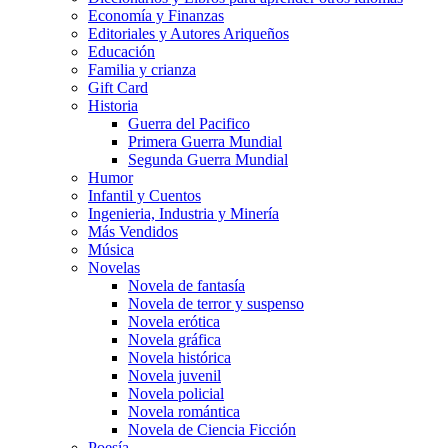
Economía y Finanzas
Editoriales y Autores Ariqueños
Educación
Familia y crianza
Gift Card
Historia
Guerra del Pacifico
Primera Guerra Mundial
Segunda Guerra Mundial
Humor
Infantil y Cuentos
Ingenieria, Industria y Minería
Más Vendidos
Música
Novelas
Novela de fantasía
Novela de terror y suspenso
Novela erótica
Novela gráfica
Novela histórica
Novela juvenil
Novela policial
Novela romántica
Novela de Ciencia Ficción
Poesía