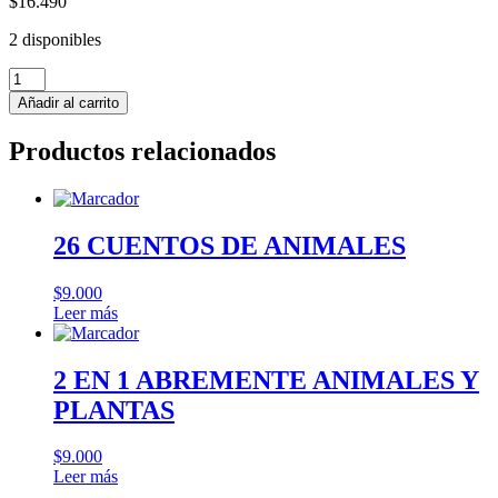
$
16.490
2 disponibles
CHICO
QUE
Añadir al carrito
DIBUJABA
CONSTELACIONES
Productos relacionados
cantidad
26 CUENTOS DE ANIMALES
$
9.000
Leer más
2 EN 1 ABREMENTE ANIMALES Y
PLANTAS
$
9.000
Leer más