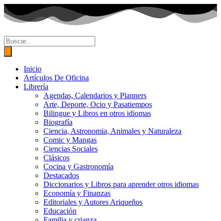
Ir
al
contenido
Búsqueda
de
productos
Inicio
Artículos De Oficina
Librería
Agendas, Calendarios y Planners
Arte, Deporte, Ocio y Pasatiempos
Bilingue y Libros en otros idiomas
Biografía
Ciencia, Astronomia, Animales y Naturaleza
Comic y Mangas
Ciencias Sociales
Clásicos
Cocina y Gastronomía
Destacados
Diccionarios y Libros para aprender otros idiomas
Economía y Finanzas
Editoriales y Autores Ariqueños
Educación
Familia y crianza