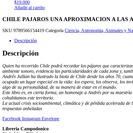
$
19.000
Torres
Añadir al carrito
cantidad
CHILE PAJAROS UNA APROXIMACION A LAS AVES
SKU
9789566154419
Categoría
Ciencia, Astronomia, Animales y Na
Descripción
Descripción
Quien ha recorrido Chile podrá recordar los pájaros que caracterizan l
ambiente sonoro, evidencia las particularidades de cada zona y, tambi
Andrés Jullian ha ilustrado la biota de Chile desde los años 70, cuand
ocupado un lugar especial en la vida: los espera, los observa, los inv
algo de su personalidad, de su manera de estar en el mundo.
Este libro es, en cierta forma, un homenaje a Andrés por su maestría e
cohabitamos este territorio.
La actual crisis socioambiental, climática y de pérdida acelerada de
respuestas anheladas
Facebook
Instagram
Envelope
Libreria Campodonico