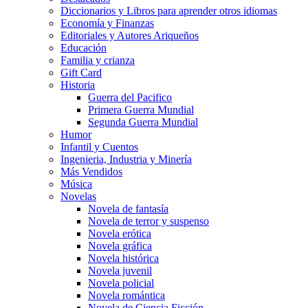
Diccionarios y Libros para aprender otros idiomas
Economía y Finanzas
Editoriales y Autores Ariqueños
Educación
Familia y crianza
Gift Card
Historia
Guerra del Pacifico
Primera Guerra Mundial
Segunda Guerra Mundial
Humor
Infantil y Cuentos
Ingenieria, Industria y Minería
Más Vendidos
Música
Novelas
Novela de fantasía
Novela de terror y suspenso
Novela erótica
Novela gráfica
Novela histórica
Novela juvenil
Novela policial
Novela romántica
Novela de Ciencia Ficción