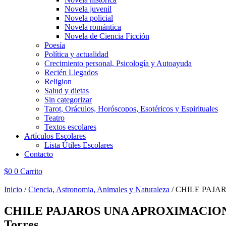
Novela juvenil
Novela policial
Novela romántica
Novela de Ciencia Ficción
Poesía
Política y actualidad
Crecimiento personal, Psicología y Autoayuda
Recién Llegados
Religion
Salud y dietas
Sin categorizar
Tarot, Oráculos, Horóscopos, Esotéricos y Espirituales
Teatro
Textos escolares
Artículos Escolares
Lista Útiles Escolares
Contacto
$
0
0
Carrito
Inicio
/
Ciencia, Astronomia, Animales y Naturaleza
/ CHILE PAJAR
CHILE PAJAROS UNA APROXIMACION A 
Torres