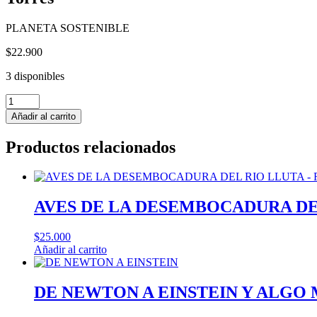
PLANETA SOSTENIBLE
$
22.900
3 disponibles
CHILE
PAJAROS
Añadir al carrito
UNA
APROXIMACION
Productos relacionados
A
LAS
AVES
DEL
CENTRO
AVES DE LA DESEMBOCADURA DEL 
SUR
DE
$
25.000
CHILE
Añadir al carrito
-
Paloma
Gonzalez
DE NEWTON A EINSTEIN Y ALGO MA
y
Juan
Carlos