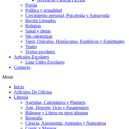
Poesía
Política y actualidad
Crecimiento personal, Psicología y Autoayuda
Recién Llegados
Religion
Salud y dietas
Sin categorizar
Tarot, Oráculos, Horóscopos, Esotéricos y Espirituales
Teatro
Textos escolares
Artículos Escolares
Lista Útiles Escolares
Contacto
Menú
Inicio
Artículos De Oficina
Librería
Agendas, Calendarios y Planners
Arte, Deporte, Ocio y Pasatiempos
Bilingue y Libros en otros idiomas
Biografía
Ciencia, Astronomia, Animales y Naturaleza
Comic y Mangas