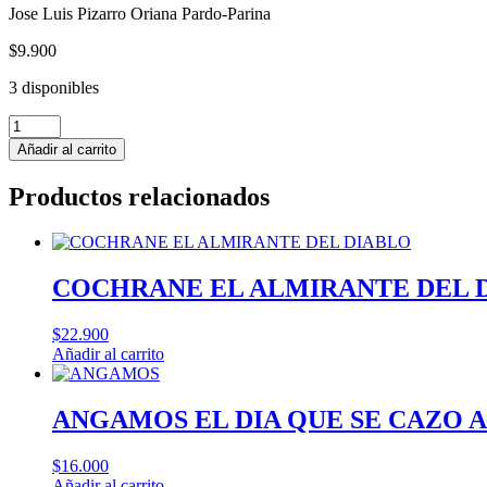
Jose Luis Pizarro Oriana Pardo-Parina
$
9.900
3 disponibles
Chile
Plantas
Añadir al carrito
Alimentarias
Prehispanicas
Productos relacionados
cantidad
COCHRANE EL ALMIRANTE DEL DI
$
22.900
Añadir al carrito
ANGAMOS EL DIA QUE SE CAZO AL 
$
16.000
Añadir al carrito