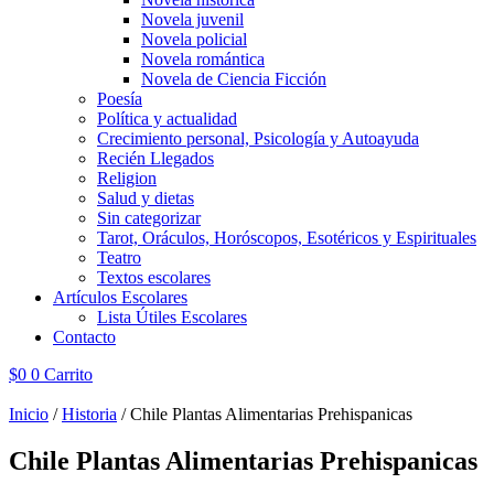
Novela juvenil
Novela policial
Novela romántica
Novela de Ciencia Ficción
Poesía
Política y actualidad
Crecimiento personal, Psicología y Autoayuda
Recién Llegados
Religion
Salud y dietas
Sin categorizar
Tarot, Oráculos, Horóscopos, Esotéricos y Espirituales
Teatro
Textos escolares
Artículos Escolares
Lista Útiles Escolares
Contacto
$
0
0
Carrito
Inicio
/
Historia
/ Chile Plantas Alimentarias Prehispanicas
Chile Plantas Alimentarias Prehispanicas