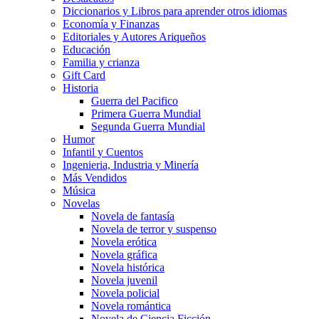
Diccionarios y Libros para aprender otros idiomas
Economía y Finanzas
Editoriales y Autores Ariqueños
Educación
Familia y crianza
Gift Card
Historia
Guerra del Pacifico
Primera Guerra Mundial
Segunda Guerra Mundial
Humor
Infantil y Cuentos
Ingenieria, Industria y Minería
Más Vendidos
Música
Novelas
Novela de fantasía
Novela de terror y suspenso
Novela erótica
Novela gráfica
Novela histórica
Novela juvenil
Novela policial
Novela romántica
Novela de Ciencia Ficción