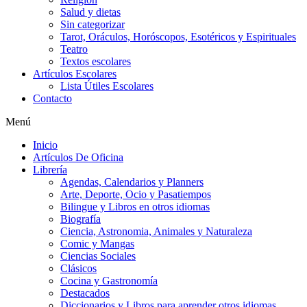
Salud y dietas
Sin categorizar
Tarot, Oráculos, Horóscopos, Esotéricos y Espirituales
Teatro
Textos escolares
Artículos Escolares
Lista Útiles Escolares
Contacto
Menú
Inicio
Artículos De Oficina
Librería
Agendas, Calendarios y Planners
Arte, Deporte, Ocio y Pasatiempos
Bilingue y Libros en otros idiomas
Biografía
Ciencia, Astronomia, Animales y Naturaleza
Comic y Mangas
Ciencias Sociales
Clásicos
Cocina y Gastronomía
Destacados
Diccionarios y Libros para aprender otros idiomas