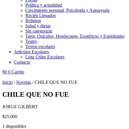
Política y actualidad
Crecimiento personal, Psicología y Autoayuda
Recién Llegados
Religion
Salud y dietas
Sin categorizar
Tarot, Oráculos, Horóscopos, Esotéricos y Espirituales
Teatro
Textos escolares
Artículos Escolares
Lista Útiles Escolares
Contacto
$
0
0
Carrito
Inicio
/
Novelas
/ CHILE QUE NO FUE
CHILE QUE NO FUE
JORGE GILBERT
$
25.000
1 disponibles