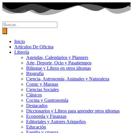
Ir
al
contenido
Búsqueda
de
productos
Inicio
Artículos De Oficina
Librería
Agendas, Calendarios y Planners
Arte, Deporte, Ocio y Pasatiempos
Bilingue y Libros en otros idiomas
Biografía
Ciencia, Astronomia, Animales y Naturaleza
Comic y Mangas
Ciencias Sociales
Clásicos
Cocina y Gastronomía
Destacados
Diccionarios y Libros para aprender otros idiomas
Economía y Finanzas
Editoriales y Autores Ariqueños
Educación
Familia y crianza