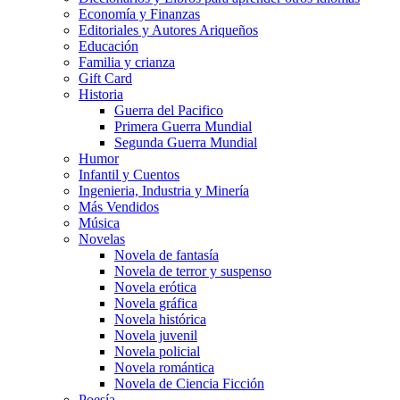
Economía y Finanzas
Editoriales y Autores Ariqueños
Educación
Familia y crianza
Gift Card
Historia
Guerra del Pacifico
Primera Guerra Mundial
Segunda Guerra Mundial
Humor
Infantil y Cuentos
Ingenieria, Industria y Minería
Más Vendidos
Música
Novelas
Novela de fantasía
Novela de terror y suspenso
Novela erótica
Novela gráfica
Novela histórica
Novela juvenil
Novela policial
Novela romántica
Novela de Ciencia Ficción
Poesía