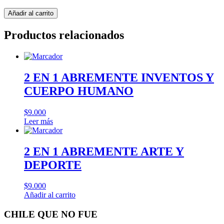
CHILE
Añadir al carrito
QUE
NO
Productos relacionados
FUE
cantidad
2 EN 1 ABREMENTE INVENTOS Y
CUERPO HUMANO
$
9.000
Leer más
2 EN 1 ABREMENTE ARTE Y
DEPORTE
$
9.000
Añadir al carrito
CHILE QUE NO FUE