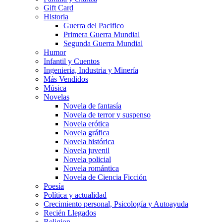
Gift Card
Historia
Guerra del Pacifico
Primera Guerra Mundial
Segunda Guerra Mundial
Humor
Infantil y Cuentos
Ingenieria, Industria y Minería
Más Vendidos
Música
Novelas
Novela de fantasía
Novela de terror y suspenso
Novela erótica
Novela gráfica
Novela histórica
Novela juvenil
Novela policial
Novela romántica
Novela de Ciencia Ficción
Poesía
Política y actualidad
Crecimiento personal, Psicología y Autoayuda
Recién Llegados
Religion