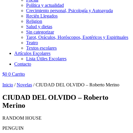
Política y actualidad
Crecimiento personal, Psicología y Autoayuda
Recién Llegados
Religion
Salud y dietas
Sin categorizar
Tarot, Oráculos, Horóscopos, Esotéricos y Espirituales
Teatro
Textos escolares
Artículos Escolares
Lista Útiles Escolares
Contacto
$
0
0
Carrito
Inicio
/
Novelas
/ CIUDAD DEL OLVIDO – Roberto Merino
CIUDAD DEL OLVIDO – Roberto
Merino
RANDOM HOUSE
PENGUIN