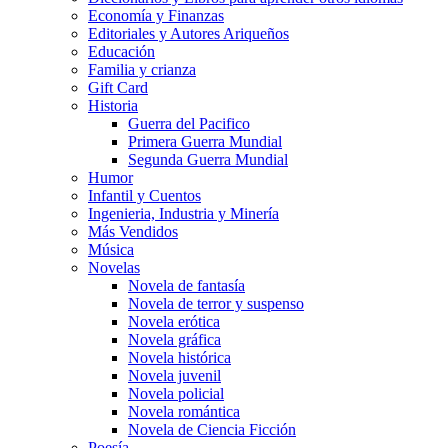
Economía y Finanzas
Editoriales y Autores Ariqueños
Educación
Familia y crianza
Gift Card
Historia
Guerra del Pacifico
Primera Guerra Mundial
Segunda Guerra Mundial
Humor
Infantil y Cuentos
Ingenieria, Industria y Minería
Más Vendidos
Música
Novelas
Novela de fantasía
Novela de terror y suspenso
Novela erótica
Novela gráfica
Novela histórica
Novela juvenil
Novela policial
Novela romántica
Novela de Ciencia Ficción
Poesía