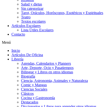
Salud y dietas
Sin categorizar
Tarot, Oráculos, Horóscopos, Esotéricos y Espirituales
Teatro
Textos escolares
Artículos Escolares
Lista Útiles Escolares
Contacto
Menú
Inicio
Artículos De Oficina
Librería
Agendas, Calendarios y Planners
Arte, Deporte, Ocio y Pasatiempos
Bilingue y Libros en otros idiomas
Biografía
Ciencia, Astronomia, Animales y Naturaleza
Comic y Mangas
Ciencias Sociales
Clásicos
Cocina y Gastronomía
Destacados
Diccionarios y Libros para aprender otros idiomas