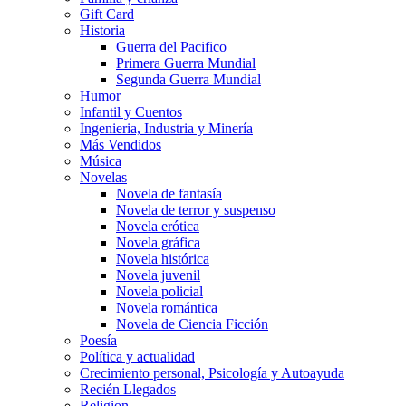
Gift Card
Historia
Guerra del Pacifico
Primera Guerra Mundial
Segunda Guerra Mundial
Humor
Infantil y Cuentos
Ingenieria, Industria y Minería
Más Vendidos
Música
Novelas
Novela de fantasía
Novela de terror y suspenso
Novela erótica
Novela gráfica
Novela histórica
Novela juvenil
Novela policial
Novela romántica
Novela de Ciencia Ficción
Poesía
Política y actualidad
Crecimiento personal, Psicología y Autoayuda
Recién Llegados
Religion