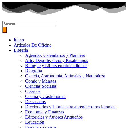
Ir
al
contenido
Búsqueda
de
productos
Inicio
Artículos De Oficina
Librería
Agendas, Calendarios y Planners
Arte, Deporte, Ocio y Pasatiempos
Bilingue y Libros en otros idiomas
Biografía
Ciencia, Astronomia, Animales y Naturaleza
Comic y Mangas
Ciencias Sociales
Clásicos
Cocina y Gastronomía
Destacados
Diccionarios y Libros para aprender otros idiomas
Economía y Finanzas
Editoriales y Autores Ariqueños
Educación
Familia y crianza