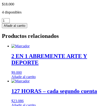
$
18.000
4 disponibles
CIUDAD
DEL
Añadir al carrito
OLVIDO
-
Productos relacionados
Roberto
Merino
cantidad
2 EN 1 ABREMENTE ARTE Y
DEPORTE
$
9.000
Añadir al carrito
127 HORAS – cada segundo cuenta
$
23.086
Añadir al carrito