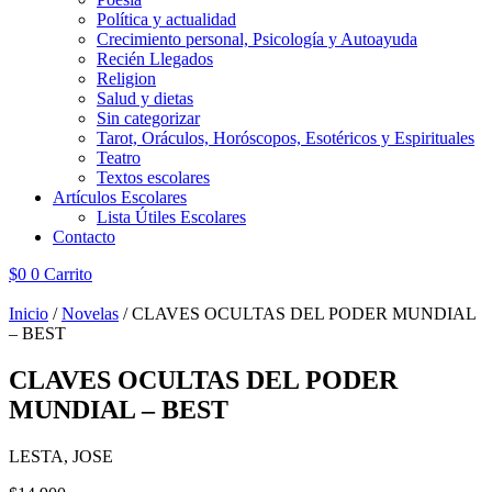
Política y actualidad
Crecimiento personal, Psicología y Autoayuda
Recién Llegados
Religion
Salud y dietas
Sin categorizar
Tarot, Oráculos, Horóscopos, Esotéricos y Espirituales
Teatro
Textos escolares
Artículos Escolares
Lista Útiles Escolares
Contacto
$
0
0
Carrito
Inicio
/
Novelas
/ CLAVES OCULTAS DEL PODER MUNDIAL
– BEST
CLAVES OCULTAS DEL PODER
MUNDIAL – BEST
LESTA, JOSE