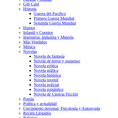
Gift Card
Historia
Guerra del Pacifico
Primera Guerra Mundial
Segunda Guerra Mundial
Humor
Infantil y Cuentos
Ingenieria, Industria y Minería
Más Vendidos
Música
Novelas
Novela de fantasía
Novela de terror y suspenso
Novela erótica
Novela gráfica
Novela histórica
Novela juvenil
Novela policial
Novela romántica
Novela de Ciencia Ficción
Poesía
Política y actualidad
Crecimiento personal, Psicología y Autoayuda
Recién Llegados
Religion