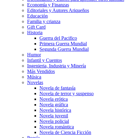
Economía y Finanzas
Editoriales y Autores Ariqueños
Educación
Familia y crianza
Gift Card
Historia
Guerra del Pacifico
Primera Guerra Mundial
Segunda Guerra Mundial
Humor
Infantil y Cuentos
Ingenieria, Industria y Minería
Más Vendidos
Música
Novelas
Novela de fantasía
Novela de terror y suspenso
Novela erótica
Novela gráfica
Novela histórica
Novela juvenil
Novela policial
Novela romántica
Novela de Ciencia Ficción
Poesía