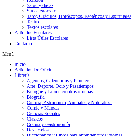
Salud y dietas
Sin categorizar
Tarot, Oráculos, Horóscopos, Esotéricos y Espirituales
Teatro
Textos escolares
Artículos Escolares
Lista Útiles Escolares
Contacto
Menú
Inicio
Artículos De Oficina
Librería
Agendas, Calendarios y Planners
Arte, Deporte, Ocio y Pasatiempos
Bilingue y Libros en otros idiomas
Biografía
Ciencia, Astronomia, Animales y Naturaleza
Comic y Mangas
Ciencias Sociales
Clásicos
Cocina y Gastronomía
Destacados
Diccionarios y Libros para aprender otros idiomas