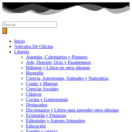
Ir
al
contenido
Búsqueda
de
productos
Inicio
Artículos De Oficina
Librería
Agendas, Calendarios y Planners
Arte, Deporte, Ocio y Pasatiempos
Bilingue y Libros en otros idiomas
Biografía
Ciencia, Astronomia, Animales y Naturaleza
Comic y Mangas
Ciencias Sociales
Clásicos
Cocina y Gastronomía
Destacados
Diccionarios y Libros para aprender otros idiomas
Economía y Finanzas
Editoriales y Autores Ariqueños
Educación
Familia y crianza