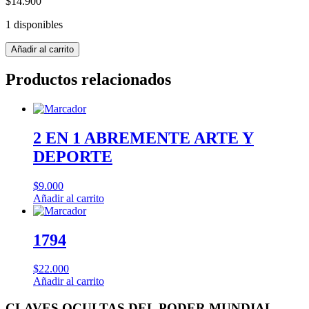
$
14.900
1 disponibles
CLAVES
Añadir al carrito
OCULTAS
DEL
Productos relacionados
PODER
MUNDIAL
-
BEST
cantidad
2 EN 1 ABREMENTE ARTE Y
DEPORTE
$
9.000
Añadir al carrito
1794
$
22.000
Añadir al carrito
CLAVES OCULTAS DEL PODER MUNDIAL –