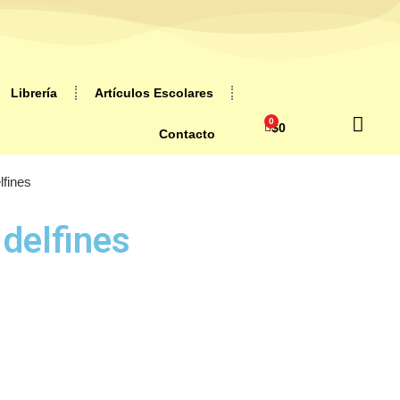
Librería
Artículos Escolares
0
$
0
Contacto
lfines
 delfines