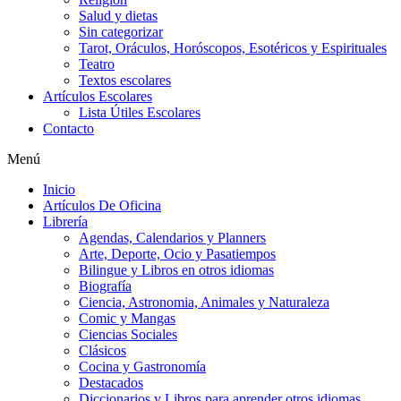
Salud y dietas
Sin categorizar
Tarot, Oráculos, Horóscopos, Esotéricos y Espirituales
Teatro
Textos escolares
Artículos Escolares
Lista Útiles Escolares
Contacto
Menú
Inicio
Artículos De Oficina
Librería
Agendas, Calendarios y Planners
Arte, Deporte, Ocio y Pasatiempos
Bilingue y Libros en otros idiomas
Biografía
Ciencia, Astronomia, Animales y Naturaleza
Comic y Mangas
Ciencias Sociales
Clásicos
Cocina y Gastronomía
Destacados
Diccionarios y Libros para aprender otros idiomas