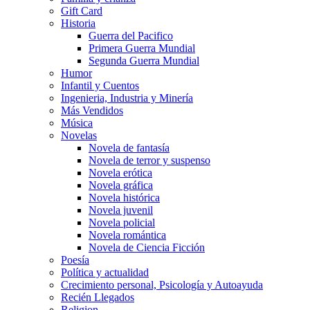
Gift Card
Historia
Guerra del Pacifico
Primera Guerra Mundial
Segunda Guerra Mundial
Humor
Infantil y Cuentos
Ingenieria, Industria y Minería
Más Vendidos
Música
Novelas
Novela de fantasía
Novela de terror y suspenso
Novela erótica
Novela gráfica
Novela histórica
Novela juvenil
Novela policial
Novela romántica
Novela de Ciencia Ficción
Poesía
Política y actualidad
Crecimiento personal, Psicología y Autoayuda
Recién Llegados
Religion