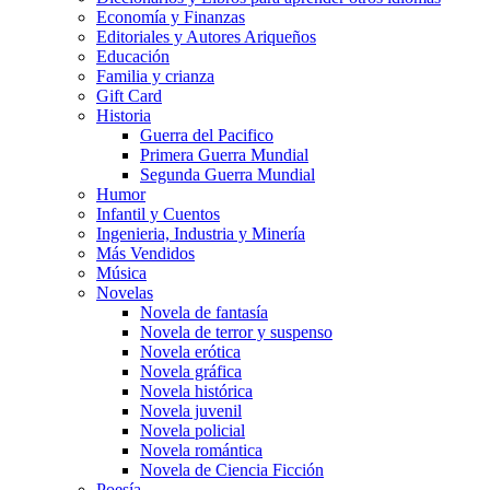
Economía y Finanzas
Editoriales y Autores Ariqueños
Educación
Familia y crianza
Gift Card
Historia
Guerra del Pacifico
Primera Guerra Mundial
Segunda Guerra Mundial
Humor
Infantil y Cuentos
Ingenieria, Industria y Minería
Más Vendidos
Música
Novelas
Novela de fantasía
Novela de terror y suspenso
Novela erótica
Novela gráfica
Novela histórica
Novela juvenil
Novela policial
Novela romántica
Novela de Ciencia Ficción
Poesía