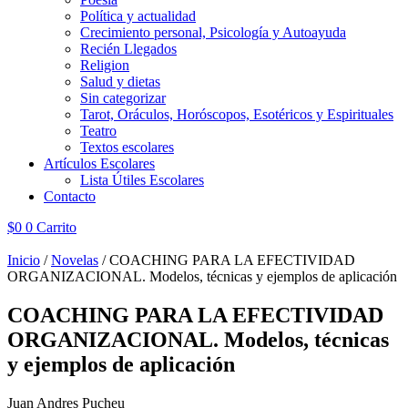
Política y actualidad
Crecimiento personal, Psicología y Autoayuda
Recién Llegados
Religion
Salud y dietas
Sin categorizar
Tarot, Oráculos, Horóscopos, Esotéricos y Espirituales
Teatro
Textos escolares
Artículos Escolares
Lista Útiles Escolares
Contacto
$
0
0
Carrito
Inicio
/
Novelas
/ COACHING PARA LA EFECTIVIDAD
ORGANIZACIONAL. Modelos, técnicas y ejemplos de aplicación
COACHING PARA LA EFECTIVIDAD
ORGANIZACIONAL. Modelos, técnicas
y ejemplos de aplicación
Juan Andres Pucheu