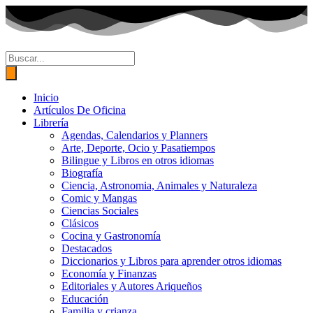
Ir
al
contenido
Búsqueda
de
productos
Inicio
Artículos De Oficina
Librería
Agendas, Calendarios y Planners
Arte, Deporte, Ocio y Pasatiempos
Bilingue y Libros en otros idiomas
Biografía
Ciencia, Astronomia, Animales y Naturaleza
Comic y Mangas
Ciencias Sociales
Clásicos
Cocina y Gastronomía
Destacados
Diccionarios y Libros para aprender otros idiomas
Economía y Finanzas
Editoriales y Autores Ariqueños
Educación
Familia y crianza