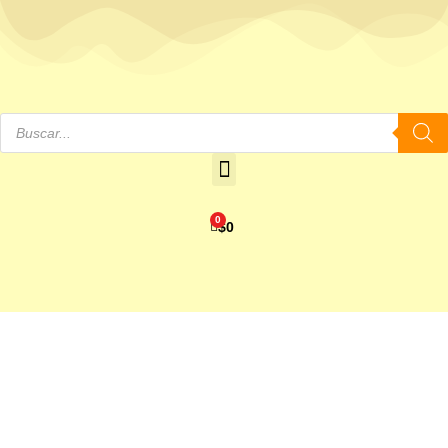
0
$
0