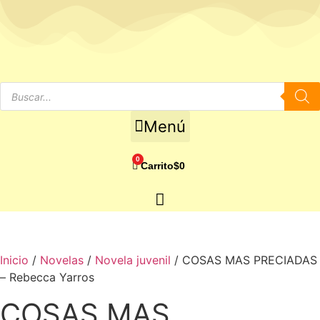
Ir
al
contenido
Búsqueda
de
productos
Menú
0
Carrito
$
0
Inicio
/
Novelas
/
Novela juvenil
/ COSAS MAS PRECIADAS
– Rebecca Yarros
COSAS MAS