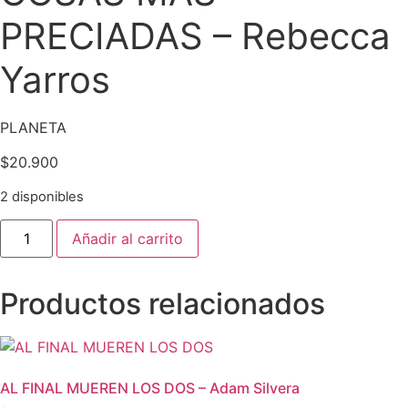
PRECIADAS – Rebecca
Yarros
PLANETA
$
20.900
2 disponibles
COSAS
Añadir al carrito
MAS
PRECIADAS
-
Rebecca
Productos relacionados
Yarros
cantidad
AL FINAL MUEREN LOS DOS – Adam Silvera